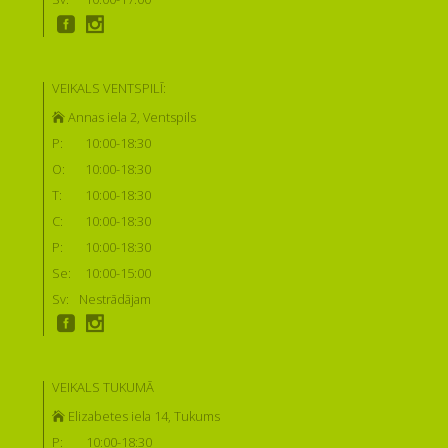
VEIKALS VENTSPILĪ:
Annas iela 2, Ventspils
P:
10:00-18:30
O:
10:00-18:30
T:
10:00-18:30
C:
10:00-18:30
P:
10:00-18:30
Se:
10:00-15:00
Sv:
Nestrādājam
VEIKALS TUKUMĀ
Elizabetes iela 14, Tukums
P:
10:00-18:30