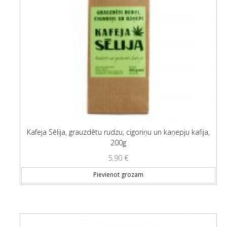
Kafeja Sēlija, grauzdētu rudzu, cigoriņu un kaņepju kafija,
200g
5,90
€
Pievienot grozam