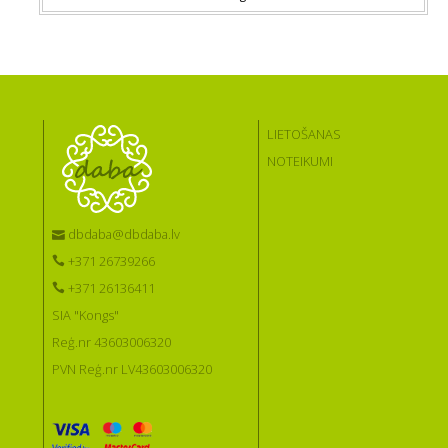
LIETOŠANAS
NOTEIKUMI
dbdaba@dbdaba.lv
+371 26739266
+371 26136411
SIA "Kongs"
Reģ.nr 43603006320
PVN Reģ.nr LV43603006320