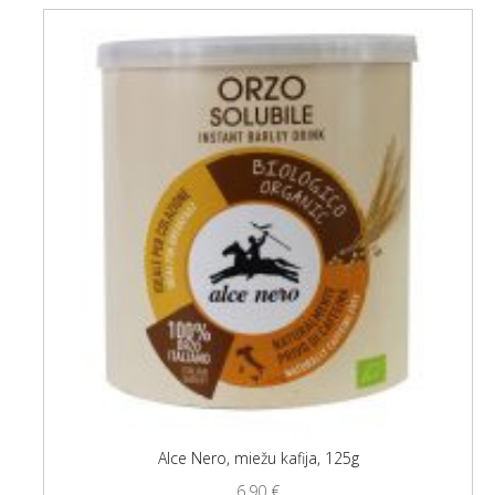
Alce Nero, miežu kafija, 125g
6,90
€