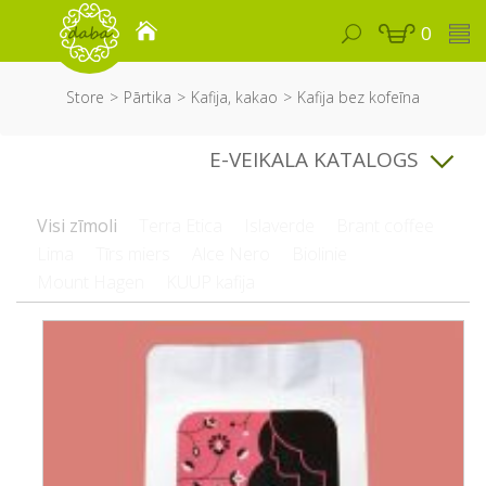
0
Store
Pārtika
Kafija, kakao
Kafija bez kofeīna
E-VEIKALA KATALOGS
Visi zīmoli
Terra Etica
Islaverde
Brant coffee
Lima
Tīrs miers
Alce Nero
Biolinie
Mount Hagen
KUUP kafija