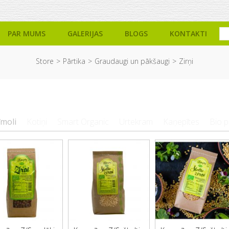
PAR MUMS
GALERIJAS
BLOGS
KONTAKTI
Store
Pārtika
Graudaugi un pākšaugi
Zirņi
īmoli
Kotiņi
Smart Organic
Urtekram
Kaņepītes
Bio p