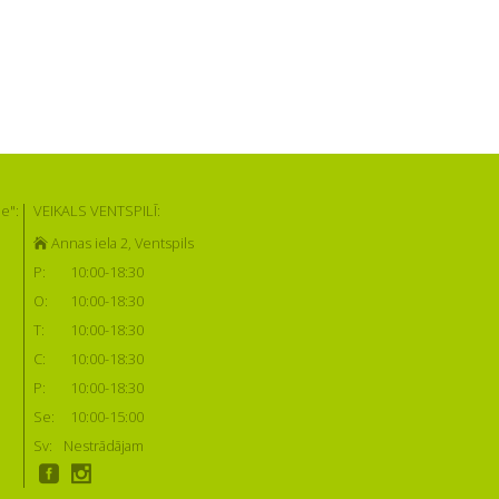
e":
VEIKALS VENTSPILĪ:
Annas iela 2, Ventspils
P:
10:00-18:30
O:
10:00-18:30
T:
10:00-18:30
C:
10:00-18:30
P:
10:00-18:30
Se:
10:00-15:00
Sv:
Nestrādājam