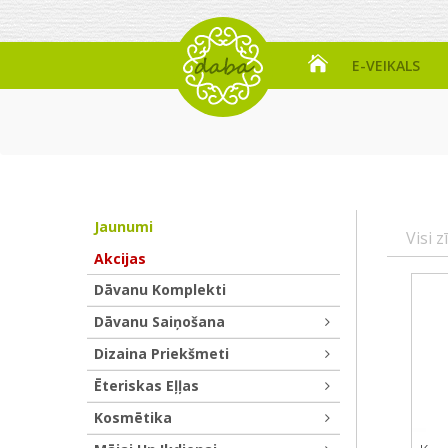
E-VEIKALS
Jaunumi
Visi z
Akcijas
Dāvanu Komplekti
Dāvanu Saiņošana
Dizaina Priekšmeti
Ēteriskas Eļļas
Kosmētika