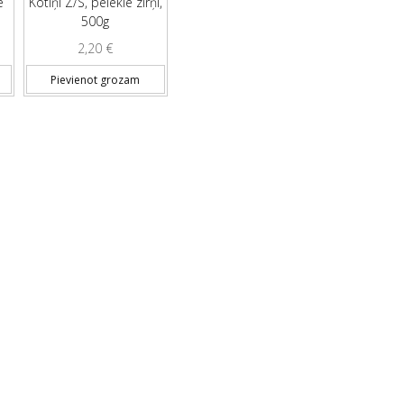
e
Kotiņi Z/S, pelēkie zirņi,
500g
2,20
€
Pievienot grozam