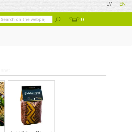
LV
EN
0
lanet