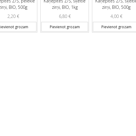
pītes Z/S, pelēkie
Kaņepītes Z/S, šķeltie
Kaņepītes Z/S, šķelti
zirņi, BIO, 500g
zirņi, BIO, 1kg
zirņi, BIO, 500g
2,20
€
6,80
€
4,00
€
ievienot grozam
Pievienot grozam
Pievienot grozam