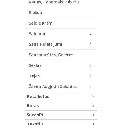
Raugs, Cepamais Pulveris
Rieksti
Saldie Krēmi
Saldumi
Sausie Maisījumi
Sausmaizītes, Galetes
Sēklas
Tējas
Žāvēti Augļi Un Sukādes
Rotaļlietas
Rotas
Suvenīri
Tekstils