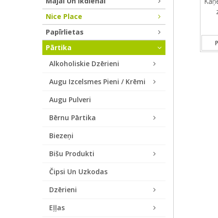
Mājai Un Ikdienai
Kaņe
Nice Place
Papīrlietas
P
Pārtika
Alkoholiskie Dzērieni
Augu Izcelsmes Pieni / Krēmi
Augu Pulveri
Bērnu Pārtika
Biezeņi
Bišu Produkti
Čipsi Un Uzkodas
Dzērieni
Eļļas