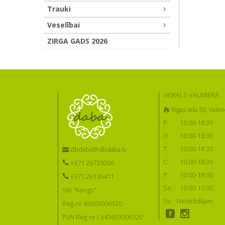
Trauki
Veselībai
ZIRGA GADS 2026
VEIKALS VALMIERĀ:
Rīgas iela 30, Valmi
P:
10:00-18:30
O:
10:00-18:30
T:
10:00-18:30
dbdaba@dbdaba.lv
C:
10:00-18:30
+371 26739266
P:
10:00-18:30
+371 26136411
Se:
10:00-15:00
SIA "Kongs"
Sv:
Nestrādājam
Reģ.nr 43603006320
PVN Reģ.nr LV43603006320