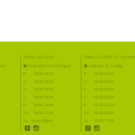
VEIKALS JELGAVĀ:
VEIKALS LIEPĀJĀ T/C "Kurzem
era
Pasta iela 51 K-10, Jelgava
Lielā iela 13, Liepāja
P:
10:00-19:00
P:
10:00-20:00
O:
10:00-19:00
O:
10:00-20:00
T:
10:00-19:00
T:
10:00-20:00
C:
10:00-19:00
C:
10:00-20:00
P:
10:00-19:00
P:
10:00-20:00
Se:
10:00-17:00
Se:
10:00-20:00
Sv:
Nestrādājam
Sv:
10:00-17:00