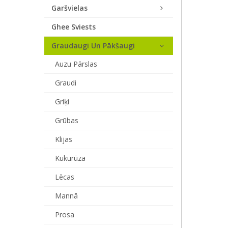
Garšvielas
Ghee Sviests
Graudaugi Un Pākšaugi
Auzu Pārslas
Graudi
Griķi
Grūbas
Klijas
Kukurūza
Lēcas
Mannā
Prosa