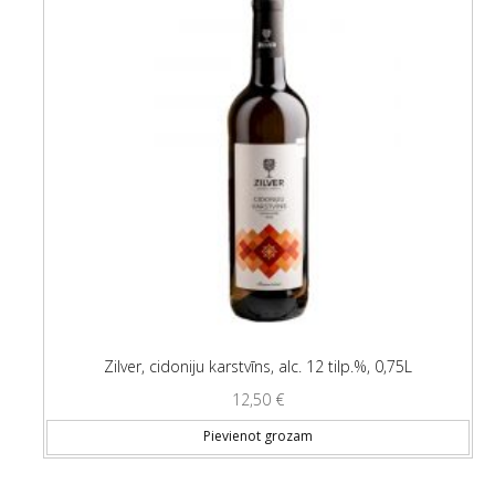
Zilver, cidoniju karstvīns, alc. 12 tilp.%, 0,75L
12,50
€
Pievienot grozam