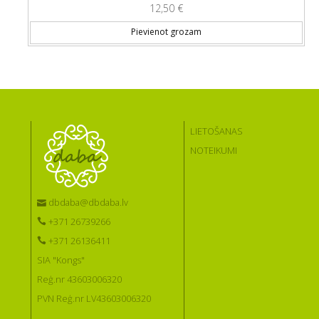
12,50
€
Pievienot grozam
LIETOŠANAS
NOTEIKUMI
dbdaba@dbdaba.lv
+371 26739266
+371 26136411
SIA "Kongs"
Reģ.nr 43603006320
PVN Reģ.nr LV43603006320