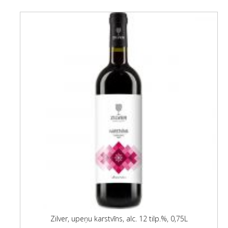
Zilver, upeņu karstvīns, alc. 12 tilp.%, 0,75L