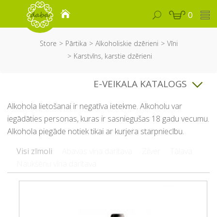
0
Store
Pārtika
Alkoholiskie dzērieni
Vīni
Karstvīns, karstie dzērieni
E-VEIKALA KATALOGS
Alkohola lietošanai ir negatīva ietekme. Alkoholu var
iegādāties personas, kuras ir sasniegušas 18 gadu vecumu.
Alkohola piegāde notiek tikai ar kurjera starpniecību.
Visi zīmoli
Abavas vīna darītava
Zilver
Tālava
Naukšēnu vīna darītava