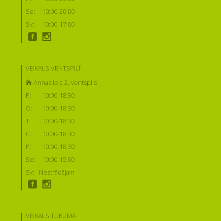
Se:
10:00-20:00
Sv:
10:00-17:00
VEIKALS VENTSPILĪ:
Annas iela 2, Ventspils
P:
10:00-18:30
O:
10:00-18:30
T:
10:00-18:30
C:
10:00-18:30
P:
10:00-18:30
Se:
10:00-15:00
Sv:
Nestrādājam
VEIKALS TUKUMĀ