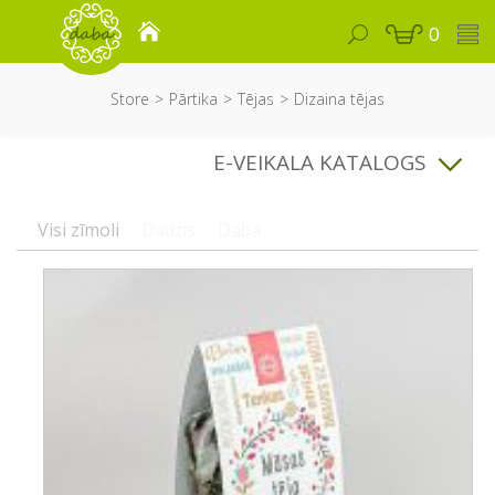
0
Store
Pārtika
Tējas
Dizaina tējas
E-VEIKALA KATALOGS
Visi zīmoli
Dadzis
Daba