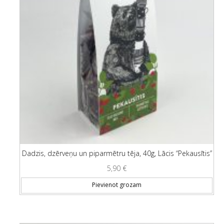
Dadzis, dzērveņu un piparmētru tēja, 40g, Lācis “Pekausītis”
5,90
€
Pievienot grozam