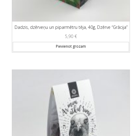
Dadzis, dzērveņu un piparmētru tēja, 40g, Dzērve “Grācija”
5,90
€
Pievienot grozam