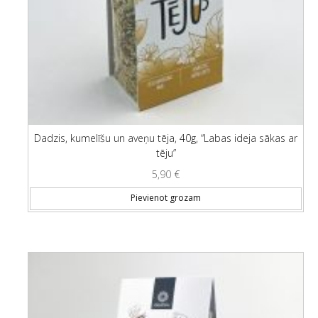
Dadzis, kumelīšu un aveņu tēja, 40g, “Labas ideja sākas ar
tēju”
5,90
€
Pievienot grozam