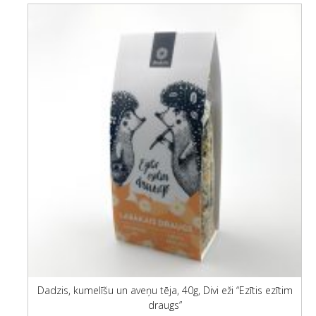
Dadzis, kumelīšu un aveņu tēja, 40g, Divi eži “Ezītis ezītim
draugs”