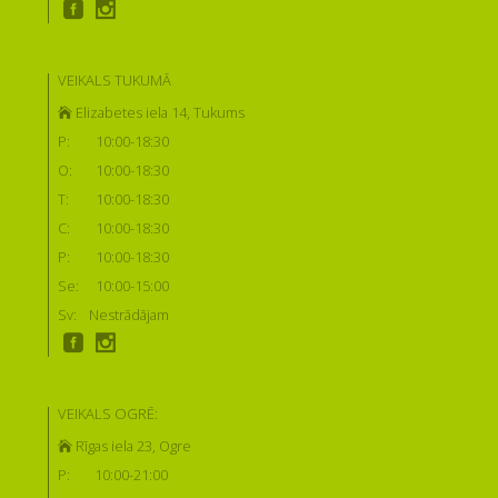
VEIKALS TUKUMĀ
Elizabetes iela 14, Tukums
P:
10:00-18:30
O:
10:00-18:30
T:
10:00-18:30
C:
10:00-18:30
P:
10:00-18:30
Se:
10:00-15:00
Sv:
Nestrādājam
VEIKALS OGRĒ:
Rīgas iela 23, Ogre
P:
10:00-21:00