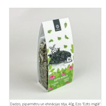
Dadzis, piparmētru un ehinācijas tēja, 40g, Ezis “Ezīts miglā”