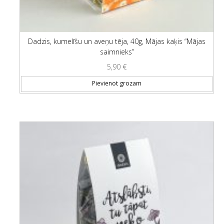
Dadzis, kumelīšu un aveņu tēja, 40g, Mājas kaķis “Mājas
saimnieks”
5,90
€
Pievienot grozam