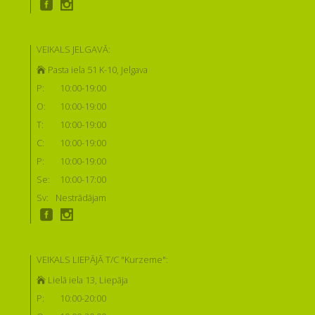
VEIKALS JELGAVĀ:
Pasta iela 51 K-10, Jelgava
P:
10:00-19:00
O:
10:00-19:00
T:
10:00-19:00
C:
10:00-19:00
P:
10:00-19:00
Se:
10:00-17:00
Sv:
Nestrādājam
VEIKALS LIEPĀJĀ T/C "Kurzeme":
Lielā iela 13, Liepāja
P:
10:00-20:00