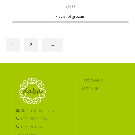
5,90
€
Pievienot grozam
1
2
→
LIETOŠANAS
NOTEIKUMI
dbdaba@dbdaba.lv
+371 26739266
+371 26136411