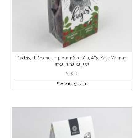
Dadzis, dzērveņu un piparmētru tēja, 40g, Kaija “Ar mani
atkal runā kaijas”!
5,90
€
Pievienot grozam