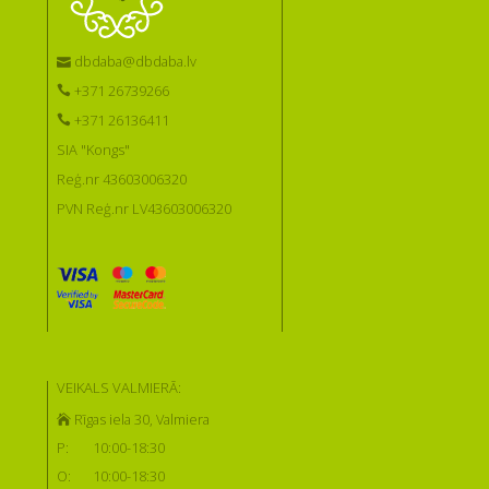
dbdaba@dbdaba.lv
+371 26739266
+371 26136411
SIA "Kongs"
Reģ.nr 43603006320
PVN Reģ.nr LV43603006320
VEIKALS VALMIERĀ:
Rīgas iela 30, Valmiera
P:
10:00-18:30
O:
10:00-18:30