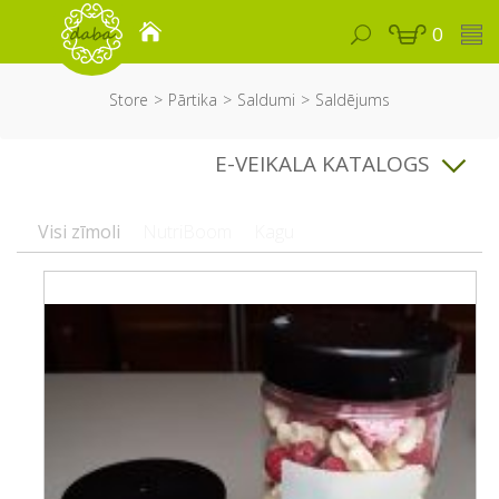
0
Store
Pārtika
Saldumi
Saldējums
E-VEIKALA KATALOGS
Visi zīmoli
NutriBoom
Kagu