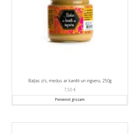
Baļļas z/s, medus ar kanēli un ingveru, 250g
7,50
€
Pievienot grozam