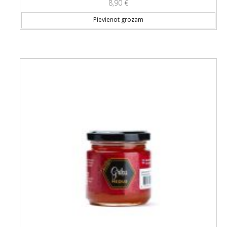
8,90
€
Pievienot grozam