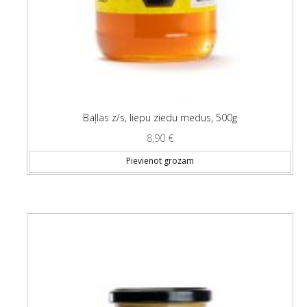
Baļlas z/s, liepu ziedu medus, 500g
8,90
€
Pievienot grozam