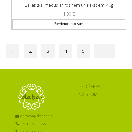
Baļļas z/s, medus ar rozīnēm un riekstiem, 40g
1,90
€
Pievienot grozam
1
2
3
4
5
→
LIETOŠANAS
NOTEIKUMI
dbdaba@dbdaba.lv
+371 26739266
+371 26136411