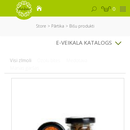
0
Store
Pārtika
Bišu produkti
E-VEIKALA KATALOGS
Visi zīmoli
Ozolu bites
Medotava
Manas garšas