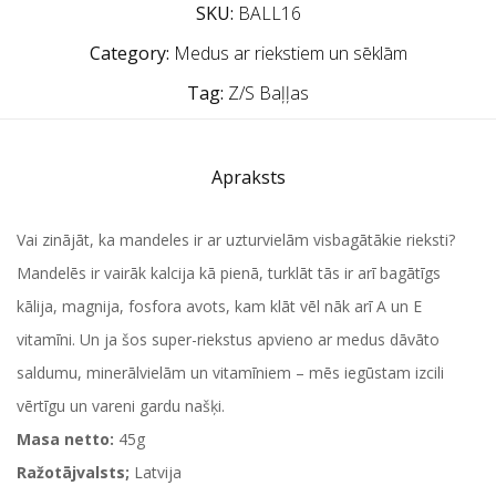
SKU:
BALL16
Category:
Medus ar riekstiem un sēklām
Tag:
Z/S Baļļas
Apraksts
Vai zinājāt, ka mandeles ir ar uzturvielām visbagātākie rieksti?
Mandelēs ir vairāk kalcija kā pienā, turklāt tās ir arī bagātīgs
kālija, magnija, fosfora avots, kam klāt vēl nāk arī A un E
vitamīni. Un ja šos super-riekstus apvieno ar medus dāvāto
saldumu, minerālvielām un vitamīniem – mēs iegūstam izcili
vērtīgu un vareni gardu našķi.
Masa netto:
45g
Ražotājvalsts;
Latvija