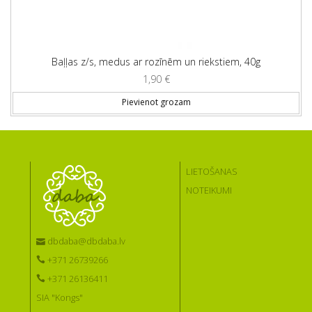
Baļļas z/s, medus ar rozīnēm un riekstiem, 40g
1,90
€
Pievienot grozam
LIETOŠANAS
NOTEIKUMI
dbdaba@dbdaba.lv
+371 26739266
+371 26136411
SIA "Kongs"