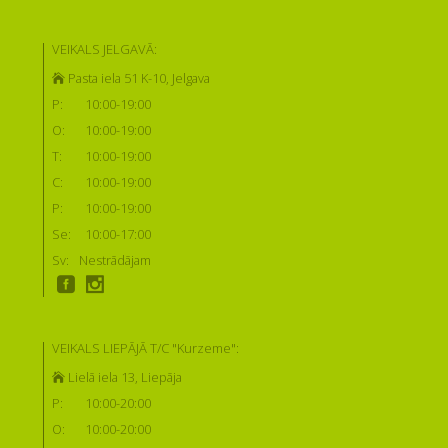
VEIKALS JELGAVĀ:
Pasta iela 51 K-10, Jelgava
P:
10:00-19:00
O:
10:00-19:00
T:
10:00-19:00
C:
10:00-19:00
P:
10:00-19:00
Se:
10:00-17:00
Sv:
Nestrādājam
VEIKALS LIEPĀJĀ T/C "Kurzeme":
Lielā iela 13, Liepāja
P:
10:00-20:00
O:
10:00-20:00