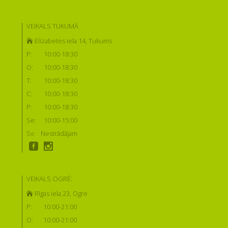
VEIKALS TUKUMĀ
Elizabetes iela 14, Tukums
P:
10:00-18:30
O:
10:00-18:30
T:
10:00-18:30
C:
10:00-18:30
P:
10:00-18:30
Se:
10:00-15:00
Sv:
Nestrādājam
VEIKALS OGRĒ:
Rīgas iela 23, Ogre
P:
10:00-21:00
O:
10:00-21:00