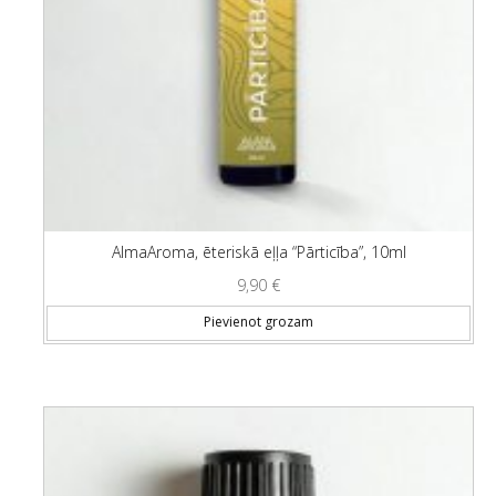
AlmaAroma, ēteriskā eļļa “Pārticība”, 10ml
9,90
€
Pievienot grozam