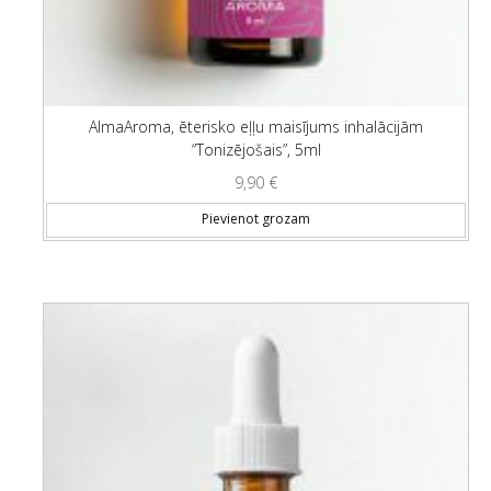
AlmaAroma, ēterisko eļļu maisījums inhalācijām
“Tonizējošais”, 5ml
9,90
€
Pievienot grozam