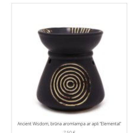
Ancient Wisdom, brūna aromlampa ar apli “Elemental”
7,50
€