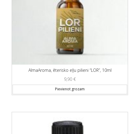
AlmaAroma, ēterisko eļļu pilieni “LOR”, 10ml
9,90
€
Pievienot grozam