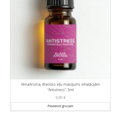
AlmaAroma, ēterisko eļļu maisījums inhalācijām
“Antistress”, 5ml
9,90
€
Pievienot grozam