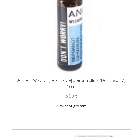
Ancient Wisdom, ēterisko eļļu aromrullītis “Don’t worry”,
10ml
5,90
€
Pievienot grozam