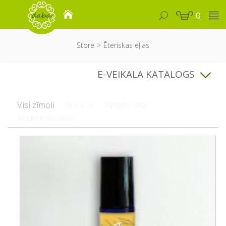
0
Store
Ēteriskas eļļas
E-VEIKALA KATALOGS
Visi zīmoli
Florame
AlmaAroma
Ancient Wisdom