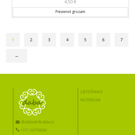
4,50
€
Pievienot grozam
1
2
3
4
5
6
7
→
LIETOŠANAS
NOTEIKUMI
dbdaba@dbdaba.lv
+371 26739266