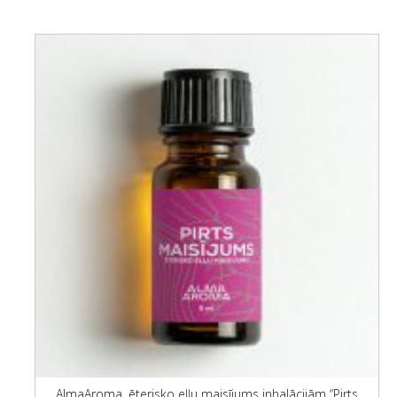
AlmaAroma, ēterisko eļļu maisījums inhalācijām “Pirts