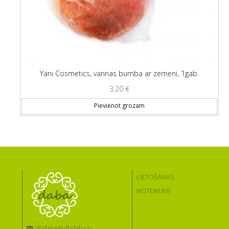
Yani Cosmetics, vannas bumba ar zemeni, 1gab.
3,20
€
Pievienot grozam
LIETOŠANAS
NOTEIKUMI
dbdaba@dbdaba.lv