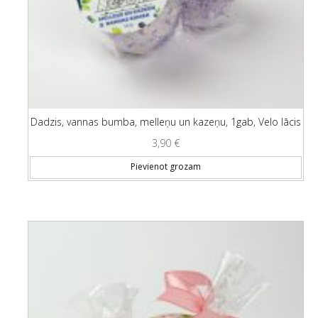
Dadzis, vannas bumba, melleņu un kazeņu, 1gab, Velo lācis
3,90
€
Pievienot grozam