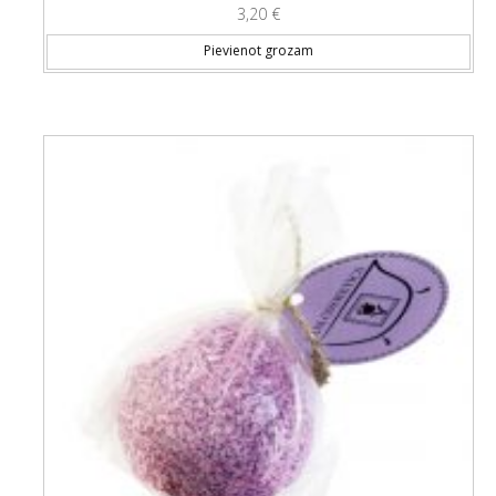
3,20
€
Pievienot grozam