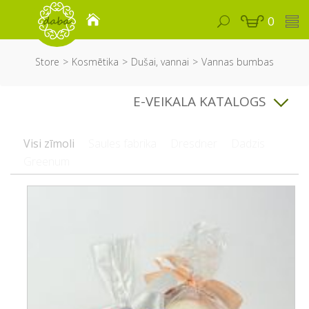
0
Store
Kosmētika
Dušai, vannai
Vannas bumbas
E-VEIKALA KATALOGS
Visi zīmoli
Saules fabrika
Dresdner
Dadzis
Greenum