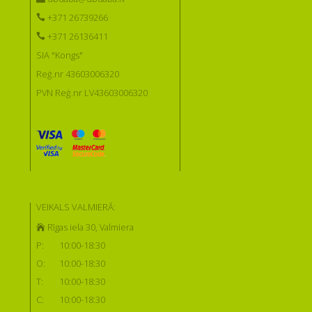
+371 26739266
+371 26136411
SIA "Kongs"
Reģ.nr 43603006320
PVN Reģ.nr LV43603006320
VEIKALS VALMIERĀ:
Rīgas iela 30, Valmiera
P:
10:00-18:30
O:
10:00-18:30
T:
10:00-18:30
C:
10:00-18:30