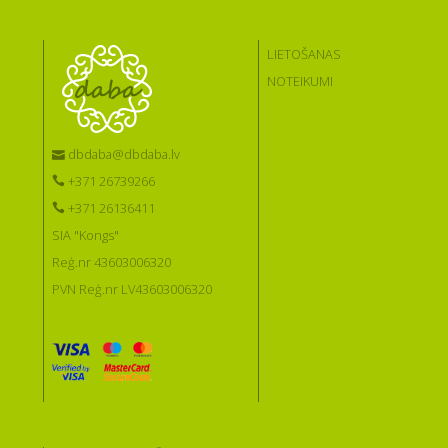
LIETOŠANAS
NOTEIKUMI
dbdaba@dbdaba.lv
+371 26739266
+371 26136411
SIA "Kongs"
Reģ.nr 43603006320
PVN Reģ.nr LV43603006320