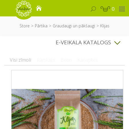
0
Store
Pārtika
Graudaugi un pākšaugi
Klijas
E-VEIKALA KATALOGS
Visi zīmoli
Rāmkalni
Bebri
Kaņepītes