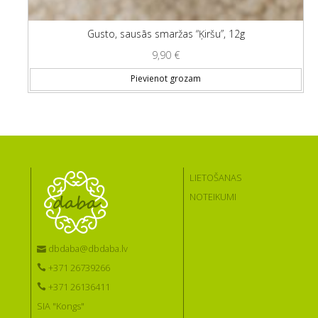
Gusto, sausās smaržas “Ķiršu”, 12g
9,90
€
Pievienot grozam
LIETOŠANAS
NOTEIKUMI
dbdaba@dbdaba.lv
+371 26739266
+371 26136411
SIA "Kongs"