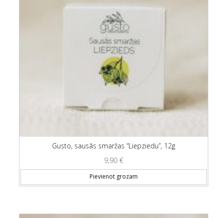
Gusto, sausās smaržas “Liepziedu”, 12g
9,90
€
Pievienot grozam