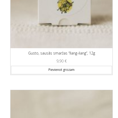
Gusto, sausās smaržas “Ilang-ilang”, 12g
9,90
€
Pievienot grozam