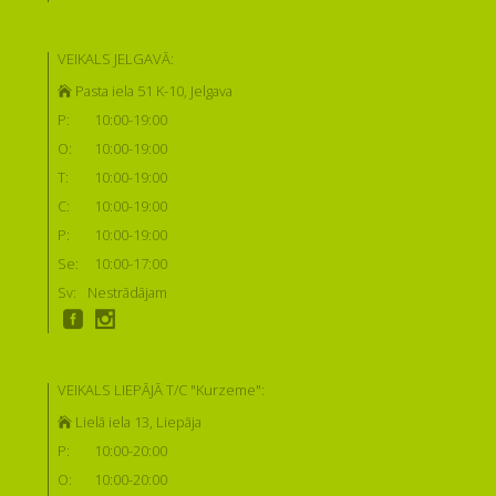
VEIKALS JELGAVĀ:
Pasta iela 51 K-10, Jelgava
P:
10:00-19:00
O:
10:00-19:00
T:
10:00-19:00
C:
10:00-19:00
P:
10:00-19:00
Se:
10:00-17:00
Sv:
Nestrādājam
VEIKALS LIEPĀJĀ T/C "Kurzeme":
Lielā iela 13, Liepāja
P:
10:00-20:00
O:
10:00-20:00