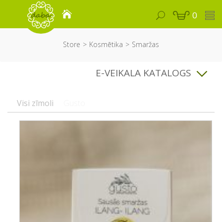
0
Store
Kosmētika
Smaržas
E-VEIKALA KATALOGS
Visi zīmoli
Gusto