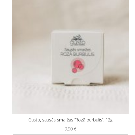
Gusto, sausās smaržas “Rozā burbulis”, 12g
9,90
€