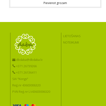
Pievienot grozam
LIETOŠANAS
NOTEIKUMI
dbdaba@dbdaba.lv
+371 26739266
+371 26136411
SIA "Kongs"
Reģ.nr 43603006320
PVN Reģ.nr LV43603006320