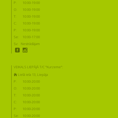
P:
10:00-19:00
O:
10:00-19:00
T:
10:00-19:00
C:
10:00-19:00
P:
10:00-19:00
Se:
10:00-17:00
Sv:
Nestrādājam
VEIKALS LIEPĀJĀ T/C "Kurzeme":
Lielā iela 13, Liepāja
P:
10:00-20:00
O:
10:00-20:00
T:
10:00-20:00
C:
10:00-20:00
P:
10:00-20:00
Se:
10:00-20:00