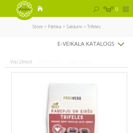
0
Store
Pārtika
Saldumi
Trifeles
E-VEIKALA KATALOGS
Visi zīmoli
PROSVEGO
Sēklu muss