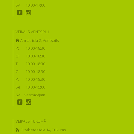
Sv:
10:00-17:00
VEIKALS VENTSPILĪ:
Annas iela 2, Ventspils
P:
10:00-18:30
O:
10:00-18:30
T:
10:00-18:30
C:
10:00-18:30
P:
10:00-18:30
Se:
10:00-15:00
Sv:
Nestrādājam
VEIKALS TUKUMĀ
Elizabetes iela 14, Tukums