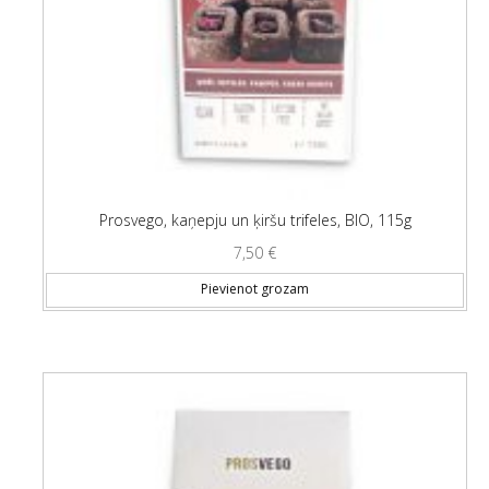
Prosvego, kaņepju un ķiršu trifeles, BIO, 115g
7,50
€
Pievienot grozam