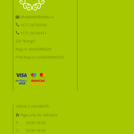
dbdaba@dbdaba.lv
+371 26739266
+371 26136411
SIA "Kongs"
Reģ.nr 43603006320
PVN Reģ.nr LV43603006320
VEIKALS VALMIERĀ:
Rīgas iela 30, Valmiera
P:
10:00-18:30
O:
10:00-18:30