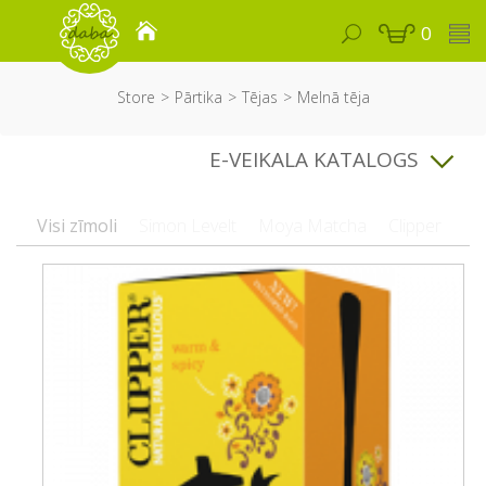
0
Store
Pārtika
Tējas
Melnā tēja
E-VEIKALA KATALOGS
Visi zīmoli
Simon Levelt
Moya Matcha
Clipper