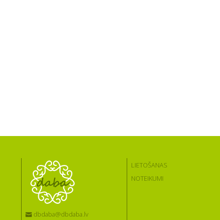
LIETOŠANAS
NOTEIKUMI
dbdaba@dbdaba.lv