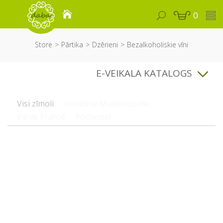
0
Store
Pārtika
Dzērieni
Bezalkoholiskie vīni
E-VEIKALA KATALOGS
Visi zīmoli
Vendôme Mademoiselle
Val de France
Rochester