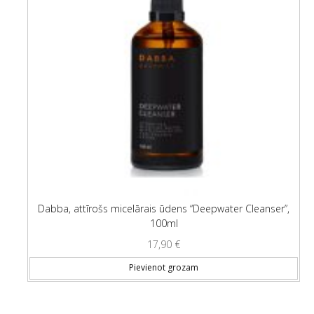
Dabba, attīrošs micelārais ūdens “Deepwater Cleanser”,
100ml
17,90
€
Pievienot grozam