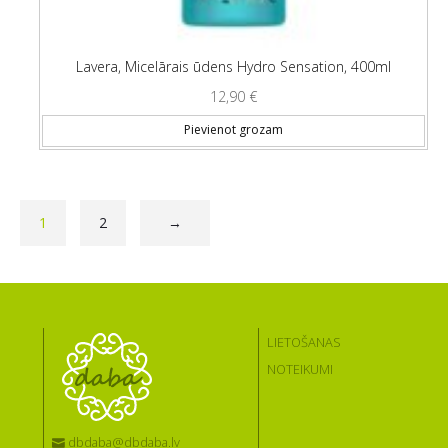
Lavera, Micelārais ūdens Hydro Sensation, 400ml
12,90
€
Pievienot grozam
1
2
→
LIETOŠANAS
NOTEIKUMI
dbdaba@dbdaba.lv