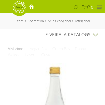
0
Store
Kosmētika
Sejas kopšanai
Attīrīšanai
E-VEIKALA KATALOGS
Visi zīmoli
Vegan Fox
Green Bay
Dabba
Weleda
Lavera
Gusto