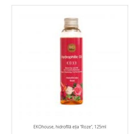
EKOhouse, hidrofīlā eļļa “Roze”, 125ml