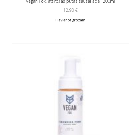
Vegan Fox, attīrošas putas sausai ādai, 200ml
12,90
€
Pievienot grozam