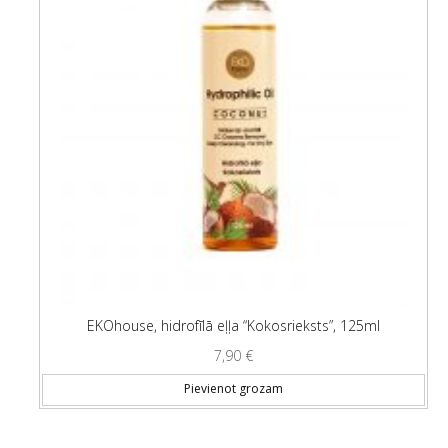
EKOhouse, hidrofīlā eļļa “Kokosrieksts”, 125ml
7,90
€
Pievienot grozam