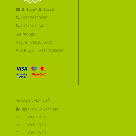
dbdaba@dbdaba.lv
+371 26739266
+371 26136411
SIA "Kongs"
Reģ.nr 43603006320
PVN Reģ.nr LV43603006320
VEIKALS VALMIERĀ:
Rīgas iela 30, Valmiera
P:
10:00-18:30
O:
10:00-18:30
T:
10:00-18:30