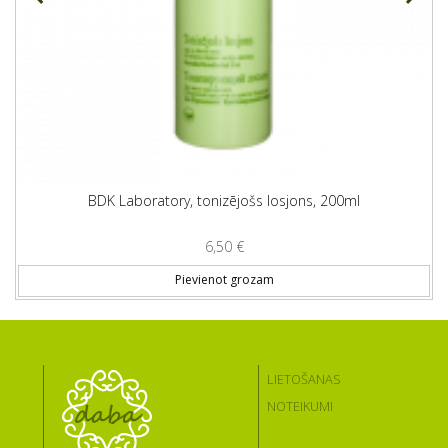
BDK Laboratory, tonizējošs losjons, 200ml
6,50
€
Pievienot grozam
LIETOŠANAS
NOTEIKUMI