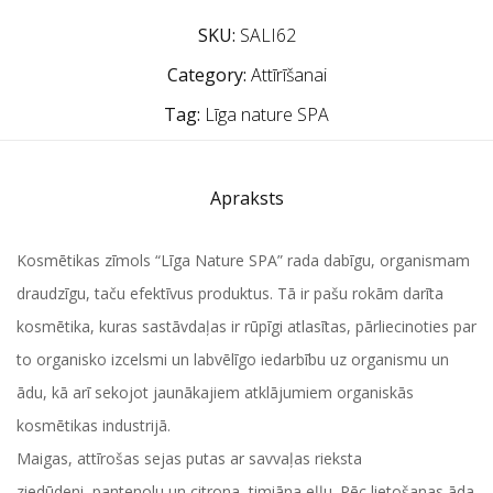
SKU:
SALI62
Category:
Attīrīšanai
Tag:
Līga nature SPA
Apraksts
Kosmētikas zīmols “Līga Nature SPA” rada dabīgu, organismam
draudzīgu, taču efektīvus produktus. Tā ir pašu rokām darīta
kosmētika, kuras sastāvdaļas ir rūpīgi atlasītas, pārliecinoties par
to organisko izcelsmi un labvēlīgo iedarbību uz organismu un
ādu, kā arī sekojot jaunākajiem atklājumiem organiskās
kosmētikas industrijā.
Maigas, attīrošas sejas putas ar savvaļas rieksta
ziedūdeni, pantenolu un citrona, timiāna eļļu. Pēc lietošanas āda