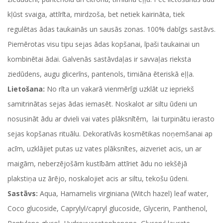
kļūst svaiga, attīrīta, mirdzoša, bet netiek kairināta, tiek
regulētas ādas taukainās un sausās zonas. 100% dabīgs sastāvs.
Piemērotas visu tipu sejas ādas kopšanai, īpaši taukainai un
kombinētai ādai. Galvenās sastāvdaļas ir savvaļas rieksta
ziedūdens, augu glicerīns, pantenols, timiāna ēteriskā eļļa.
Lietošana:
No rīta un vakarā vienmērīgi uzklāt uz iepriekš
samitrinātas sejas ādas iemasēt. Noskalot ar siltu ūdeni un
nosusināt ādu ar dvieli vai vates plāksnītēm, lai turpinātu ierasto
sejas kopšanas rituālu. Dekoratīvās kosmētikas noņemšanai ap
acīm, uzklājiet putas uz vates plāksnītes, aizveriet acis, un ar
maigām, neberzējošām kustībām attīriet ādu no iekšējā
plakstiņa uz ārējo, noskalojiet acis ar siltu, tekošu ūdeni.
Sastāvs:
Aqua, Hamamelis virginiana (Witch hazel) leaf water,
Coco glucoside, Caprylyl/capryl glucoside, Glycerin, Panthenol,