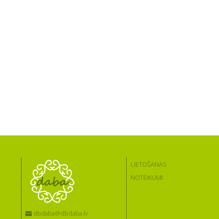
LIETOŠANAS
NOTEIKUMI
dbdaba@dbdaba.lv