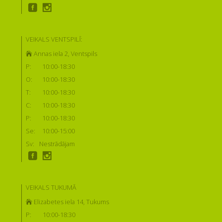
VEIKALS VENTSPILĪ:
Annas iela 2, Ventspils
P:
10:00-18:30
O:
10:00-18:30
T:
10:00-18:30
C:
10:00-18:30
P:
10:00-18:30
Se:
10:00-15:00
Sv:
Nestrādājam
VEIKALS TUKUMĀ
Elizabetes iela 14, Tukums
P:
10:00-18:30