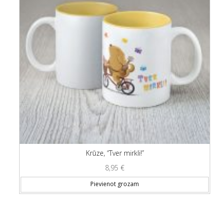
Krūze, “Tver mirkli!”
8,95
€
Pievienot grozam