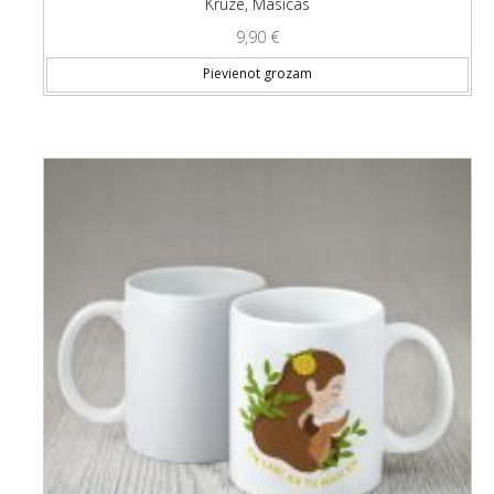
Krūze, Māsīcas
9,90
€
Pievienot grozam