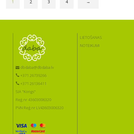
1
2
3
4
→
LIETOŠANAS
NOTEIKUMI
dbdaba@dbdaba.lv
+371 26739266
+371 26136411
SIA "Kongs"
Reģ.nr 43603006320
PVN Reģ.nr LV43603006320