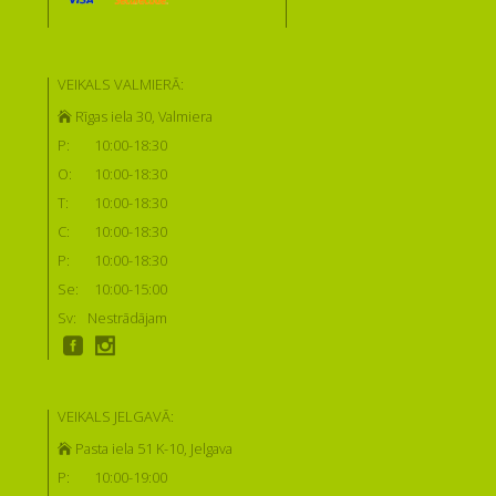
VEIKALS VALMIERĀ:
Rīgas iela 30, Valmiera
P:
10:00-18:30
O:
10:00-18:30
T:
10:00-18:30
C:
10:00-18:30
P:
10:00-18:30
Se:
10:00-15:00
Sv:
Nestrādājam
VEIKALS JELGAVĀ:
Pasta iela 51 K-10, Jelgava
P:
10:00-19:00