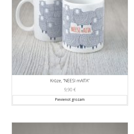
Krūze, “NEESI mAITA”
9,90
€
Pievienot grozam