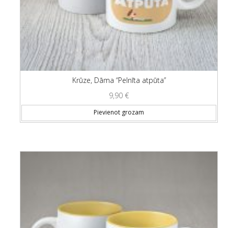
Krūze, Dāma “Pelnīta atpūta”
9,90
€
Pievienot grozam