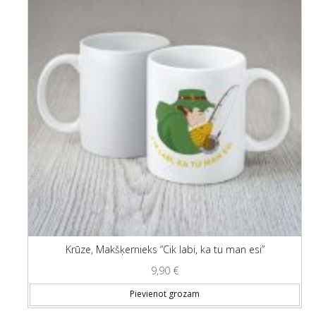
Krūze, Makšķernieks “Cik labi, ka tu man esi”
9,90
€
Pievienot grozam