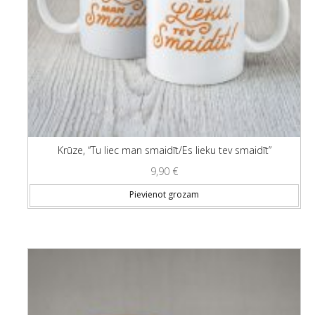
Krūze, “Tu liec man smaidīt/Es lieku tev smaidīt”
9,90
€
Pievienot grozam