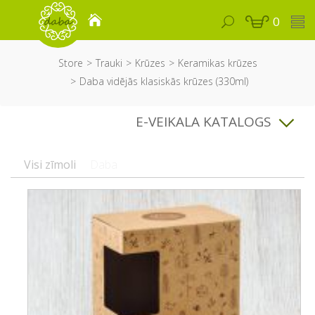
0
Store
Trauki
Krūzes
Keramikas krūzes
Daba vidējās klasiskās krūzes (330ml)
E-VEIKALA KATALOGS
Visi zīmoli
Daba