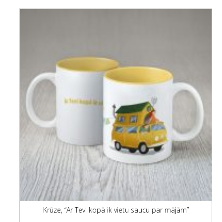
Krūze, “Ar Tevi kopā ik vietu saucu par mājām”