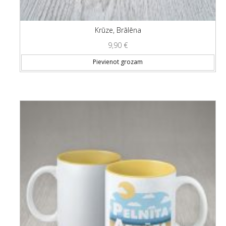
Krūze, Brālēna
9,90
€
Pievienot grozam