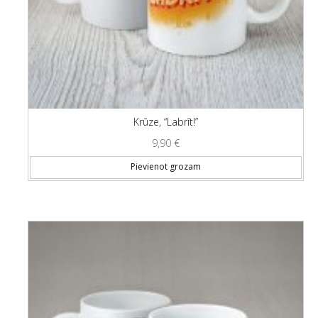
Krūze, “Labrīt!”
9,90
€
Pievienot grozam