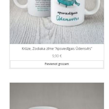
Krūze, Zodiaka zīme “Apsviedīgais Ūdensvīrs”
9,90
€
Pievienot grozam