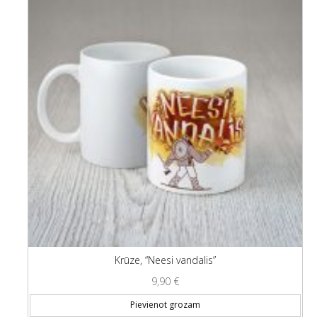
Krūze, “Neesi vandalis”
9,90
€
Pievienot grozam