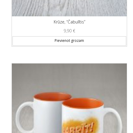
Krūze, “Čabulītis”
9,90
€
Pievienot grozam