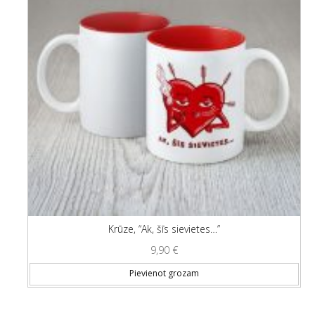
Krūze, “Ak, šīs sievietes…”
9,90
€
Pievienot grozam