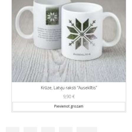
Krūze, Latvju raksti “Auseklītis”
9,90
€
Pievienot grozam