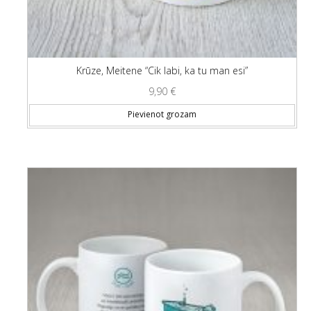
Krūze, Meitene “Cik labi, ka tu man esi”
9,90
€
Pievienot grozam