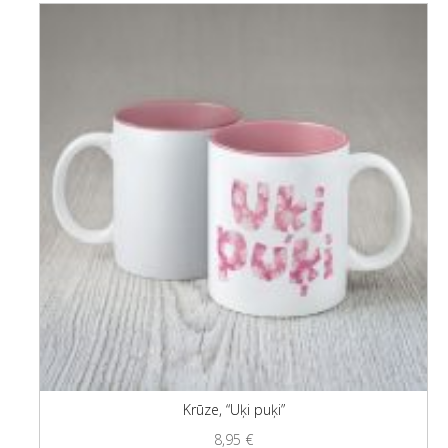
Krūze, “Uķi puķi”
8,95
€