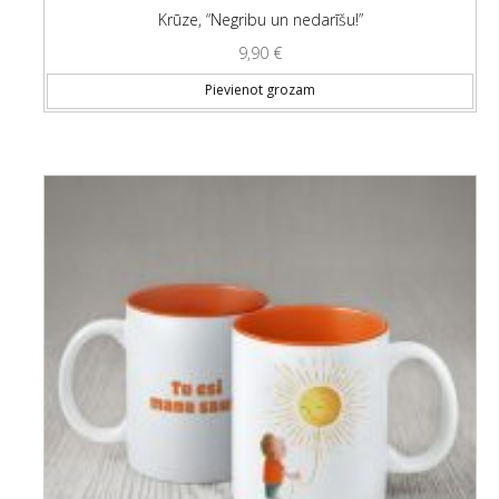
Krūze, “Negribu un nedarīšu!”
9,90
€
Pievienot grozam