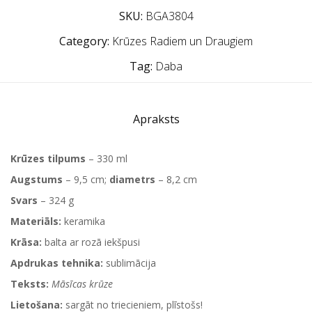
SKU:
BGA3804
Category:
Krūzes Radiem un Draugiem
Tag:
Daba
Apraksts
Krūzes tilpums
– 330 ml
Augstums
– 9,5 cm;
diametrs
– 8,2 cm
Svars
– 324 g
Materiāls:
keramika
Krāsa:
balta ar rozā iekšpusi
Apdrukas tehnika:
sublimācija
Teksts:
Māsīcas krūze
Lietošana:
sargāt no triecieniem, plīstošs!