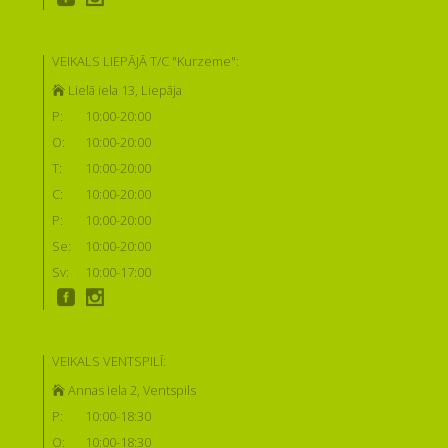
VEIKALS LIEPĀJĀ T/C "Kurzeme":
Lielā iela 13, Liepāja
P:
10:00-20:00
O:
10:00-20:00
T:
10:00-20:00
C:
10:00-20:00
P:
10:00-20:00
Se:
10:00-20:00
Sv:
10:00-17:00
VEIKALS VENTSPILĪ:
Annas iela 2, Ventspils
P:
10:00-18:30
O:
10:00-18:30