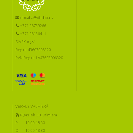
dbdaba@dbdaba.lv
+371 26739266
+371 26136411
SIA "Kongs"
Reģ.nr 43603006320
PVN Reģ.nr LV43603006320
VEIKALS VALMIERĀ:
Rīgas iela 30, Valmiera
P:
10:00-18:30
O:
10:00-18:30