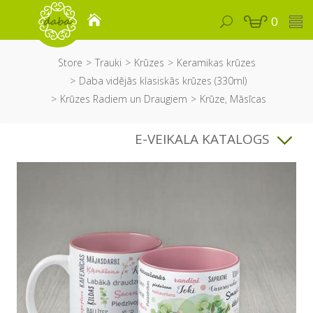
0
Store
Trauki
Krūzes
Keramikas krūzes
Daba vidējās klasiskās krūzes (330ml)
Krūzes Radiem un Draugiem
Krūze, Māsīcas
E-VEIKALA KATALOGS