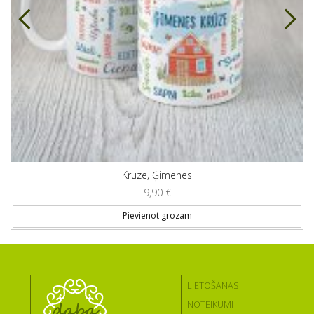
Krūze, Ģimenes
9,90
€
Pievienot grozam
LIETOŠANAS
NOTEIKUMI