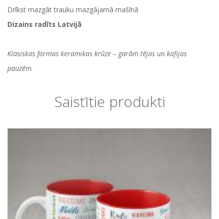
Drīkst mazgāt trauku mazgājamā mašīnā
Dizains radīts Latvijā
Klasiskas formas keramikas krūze – garām tējas un kafijas
pauzēm.
Saistītie produkti