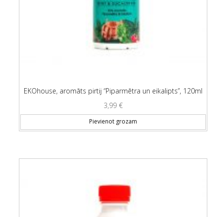
EKOhouse, aromāts pirtij “Piparmētra un eikalipts”, 120ml
3,99
€
Pievienot grozam