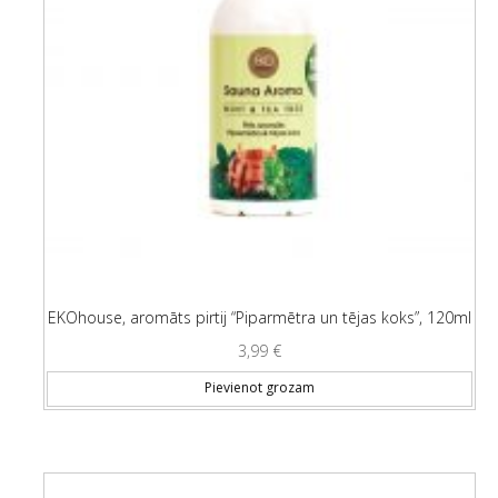
EKOhouse, aromāts pirtij “Piparmētra un tējas koks”, 120ml
3,99
€
Pievienot grozam