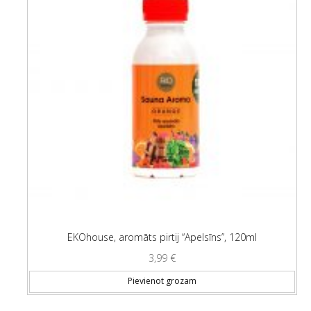
EKOhouse, aromāts pirtij “Apelsīns”, 120ml
3,99
€
Pievienot grozam