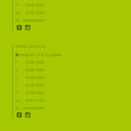
P:
10:00-18:30
Se:
10:00-15:00
Sv:
Nestrādājam
VEIKALS JELGAVĀ:
Pasta iela 51 K-10, Jelgava
P:
10:00-19:00
O:
10:00-19:00
T:
10:00-19:00
C:
10:00-19:00
P:
10:00-19:00
Se:
10:00-17:00
Sv:
Nestrādājam