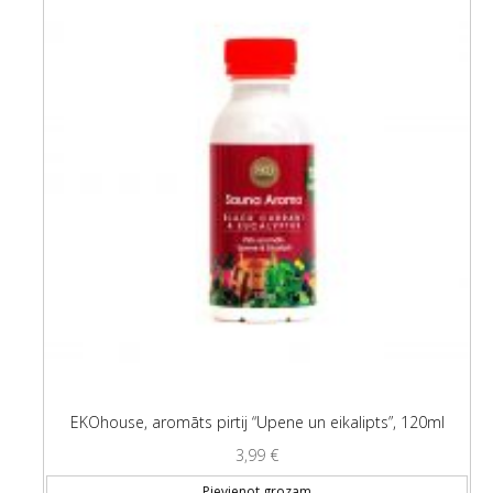
EKOhouse, aromāts pirtij “Upene un eikalipts”, 120ml
3,99
€
Pievienot grozam