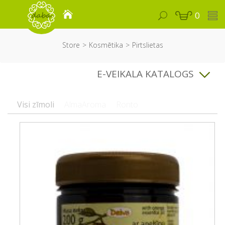
0
Store
Kosmētika
Pirtslietas
E-VEIKALA KATALOGS
Visi zīmoli
AlmaAroma
Ronto