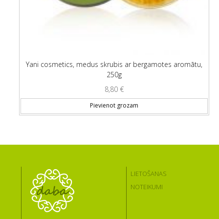
Yani cosmetics, medus skrubis ar bergamotes aromātu,
250g
8,80
€
Pievienot grozam
LIETOŠANAS
NOTEIKUMI