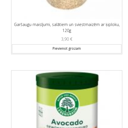
Garšaugu maisījumi, salātiem un sviestmaizēm ar ķiploku,
120g
3,90
€
Pievienot grozam