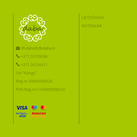
LIETOŠANAS
NOTEIKUMI
dbdaba@dbdaba.lv
+371 26739266
+371 26136411
SIA "Kongs"
Reģ.nr 43603006320
PVN Reģ.nr LV43603006320