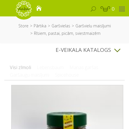
0
Store
Pārtika
Garšvielas
Garšvielu maisījumi
Rīsiem, pastai, picām, sviestmaizēm
E-VEIKALA KATALOGS
Visi zīmoli
Lebensbaum
Manas garšas
Garšaugu maisījumi
Spicehouse