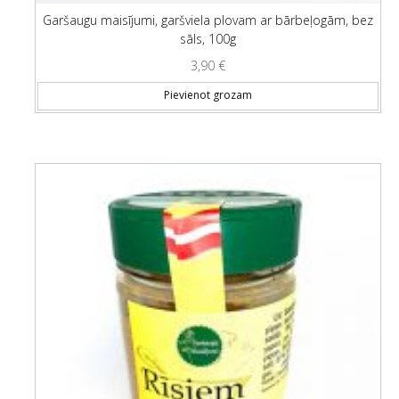
Garšaugu maisījumi, garšviela plovam ar bārbeļogām, bez
sāls, 100g
3,90
€
Pievienot grozam