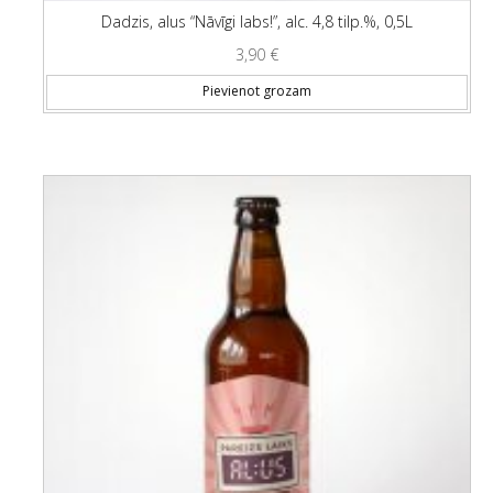
Dadzis, alus “Nāvīgi labs!”, alc. 4,8 tilp.%, 0,5L
3,90
€
Pievienot grozam