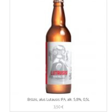
Brūzis, alus Lutausis IPA, alk. 5,8%, 0,5L
3,50
€