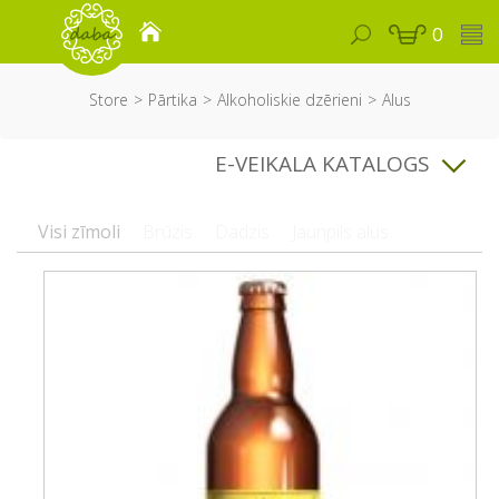
0
Store
Pārtika
Alkoholiskie dzērieni
Alus
E-VEIKALA KATALOGS
Visi zīmoli
Brūzis
Dadzis
Jaunpils alus