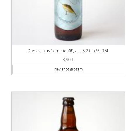
Dadzis, alus “Iemetienā!”, alc. 5,2 tilp.%, 0,5L
3,90
€
Pievienot grozam