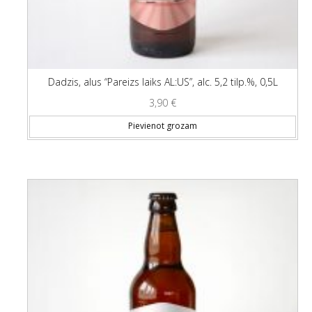
Dadzis, alus “Pareizs laiks AL:US”, alc. 5,2 tilp.%, 0,5L
3,90
€
Pievienot grozam