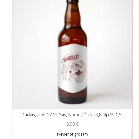
Dadzis, alus “Lāčplēsis, Nameiz!”, alc. 4,8 tilp.%, 0,5L
3,90
€
Pievienot grozam