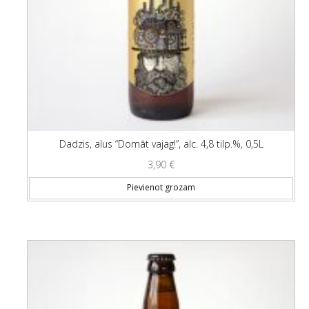
Dadzis, alus “Domāt vajag!”, alc. 4,8 tilp.%, 0,5L
3,90
€
Pievienot grozam