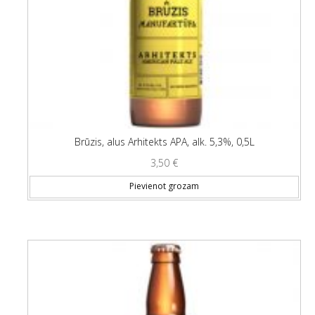
Brūzis, alus Arhitekts APA, alk. 5,3%, 0,5L
3,50
€
Pievienot grozam