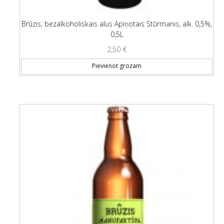
Brūzis, bezalkoholiskais alus Apiņotais Stūrmanis, alk. 0,5%,
0,5L
2,50
€
Pievienot grozam