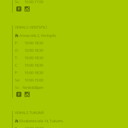
Sv:
10:00-17:00
VEIKALS VENTSPILĪ:
Annas iela 2, Ventspils
P:
10:00-18:30
O:
10:00-18:30
T:
10:00-18:30
C:
10:00-18:30
P:
10:00-18:30
Se:
10:00-15:00
Sv:
Nestrādājam
VEIKALS TUKUMĀ
Elizabetes iela 14, Tukums