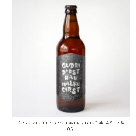
Dadzis, alus “Gudri d*rst nav malku cirst”, alc. 4,8 tilp.%,
0,5L