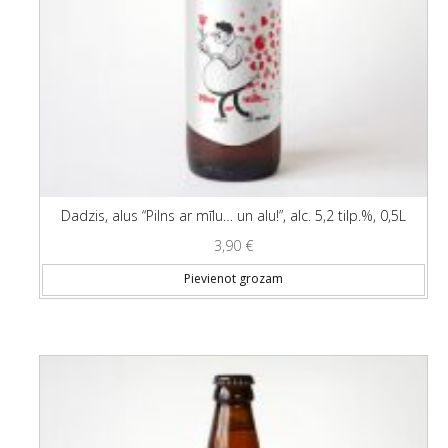
Dadzis, alus “Pilns ar mīlu… un alu!”, alc. 5,2 tilp.%, 0,5L
3,90
€
Pievienot grozam