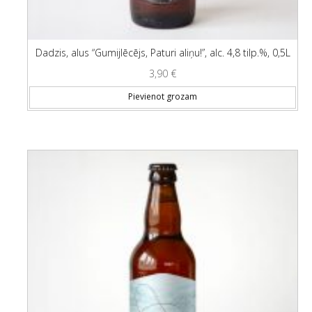
Dadzis, alus “Gumijlēcējs, Paturi aliņu!”, alc. 4,8 tilp.%, 0,5L
3,90
€
Pievienot grozam