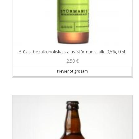
Brūzis, bezalkoholiskais alus Stūrmanis, alk. 0,5%, 0,5L
2,50
€
Pievienot grozam