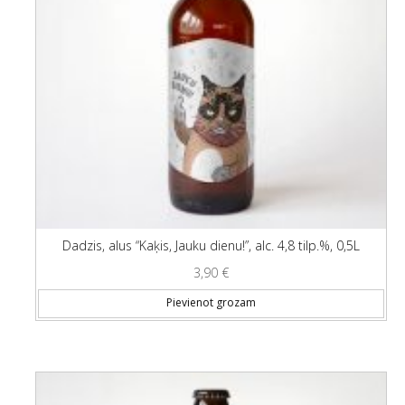
Dadzis, alus “Kaķis, Jauku dienu!”, alc. 4,8 tilp.%, 0,5L
3,90
€
Pievienot grozam