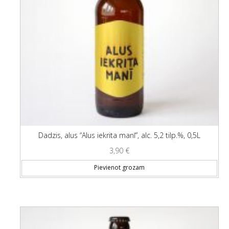
Dadzis, alus “Alus iekrita manī”, alc. 5,2 tilp.%, 0,5L
3,90
€
Pievienot grozam