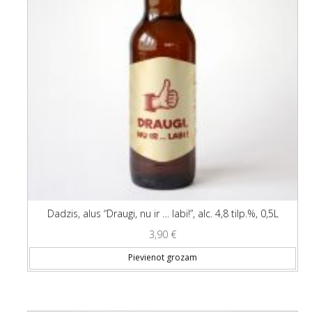
Dadzis, alus “Draugi, nu ir … labi!”, alc. 4,8 tilp.%, 0,5L
3,90
€
Pievienot grozam