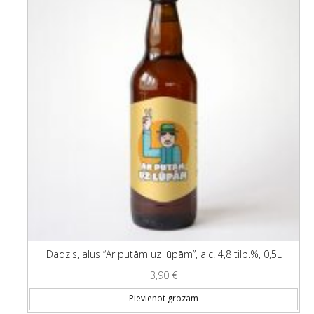
Dadzis, alus “Ar putām uz lūpām”, alc. 4,8 tilp.%, 0,5L
3,90
€
Pievienot grozam