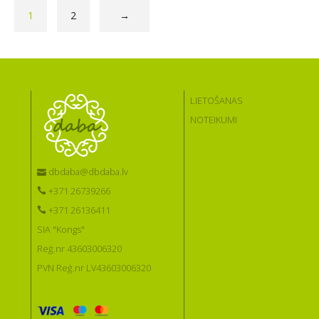
1
2
→
LIETOŠANAS
NOTEIKUMI
dbdaba@dbdaba.lv
+371 26739266
+371 26136411
SIA "Kongs"
Reģ.nr 43603006320
PVN Reģ.nr LV43603006320