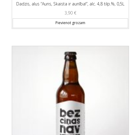
Dadzis, alus “Auns, Skaista ir aunība!”, alc. 4,8 tilp.%, 0,5L
3,90
€
Pievienot grozam