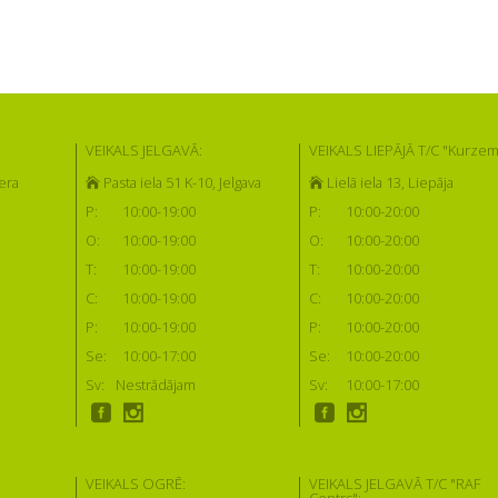
VEIKALS JELGAVĀ:
VEIKALS LIEPĀJĀ T/C "Kurzem
era
Pasta iela 51 K-10, Jelgava
Lielā iela 13, Liepāja
P:
10:00-19:00
P:
10:00-20:00
O:
10:00-19:00
O:
10:00-20:00
T:
10:00-19:00
T:
10:00-20:00
C:
10:00-19:00
C:
10:00-20:00
P:
10:00-19:00
P:
10:00-20:00
Se:
10:00-17:00
Se:
10:00-20:00
Sv:
Nestrādājam
Sv:
10:00-17:00
VEIKALS OGRĒ:
VEIKALS JELGAVĀ T/C "RAF
Centrs":