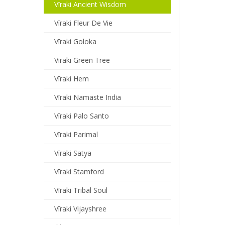
Vīraki Ancient Wisdom
Vīraki Fleur De Vie
Vīraki Goloka
Vīraki Green Tree
Vīraki Hem
Vīraki Namaste India
Vīraki Palo Santo
Vīraki Parimal
Vīraki Satya
Vīraki Stamford
Vīraki Tribal Soul
Vīraki Vijayshree