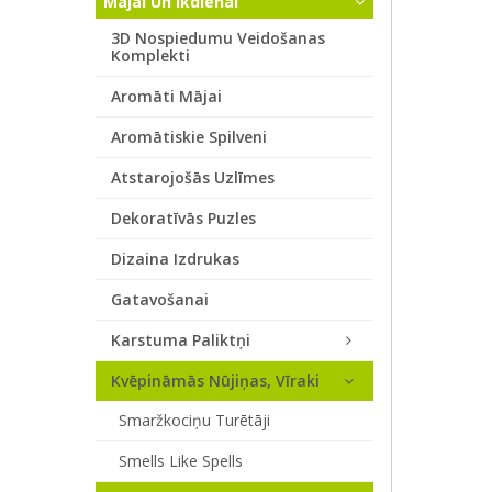
Mājai Un Ikdienai
3D Nospiedumu Veidošanas
Komplekti
Aromāti Mājai
Aromātiskie Spilveni
Atstarojošās Uzlīmes
Dekoratīvās Puzles
Dizaina Izdrukas
Gatavošanai
Karstuma Paliktņi
Kvēpināmās Nūjiņas, Vīraki
Smaržkociņu Turētāji
Smells Like Spells