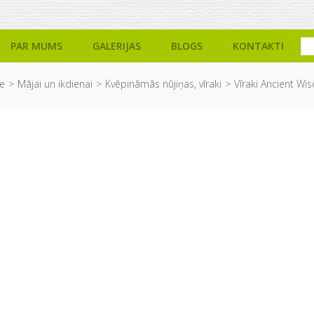
PAR MUMS
GALERIJAS
BLOGS
KONTAKTI
e
Mājai un ikdienai
Kvēpināmās nūjiņas, vīraki
Vīraki Ancient W