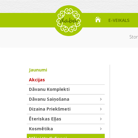
E-VEIKALS
Stor
Jaunumi
Akcijas
Dāvanu Komplekti
Dāvanu Saiņošana
Dizaina Priekšmeti
Ēteriskas Eļļas
Kosmētika