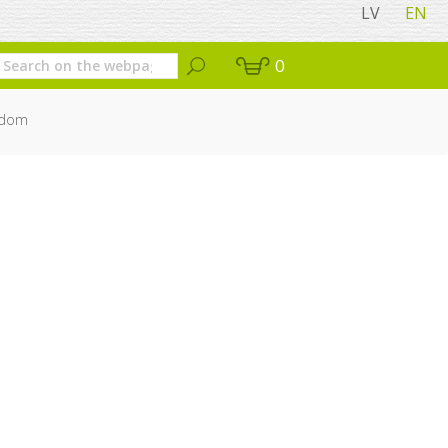
LV
EN
0
isdom