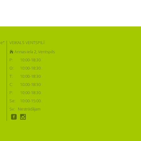
e":
VEIKALS VENTSPILĪ:
Annas iela 2, Ventspils
P:
10:00-18:30
O:
10:00-18:30
T:
10:00-18:30
C:
10:00-18:30
P:
10:00-18:30
Se:
10:00-15:00
Sv:
Nestrādājam