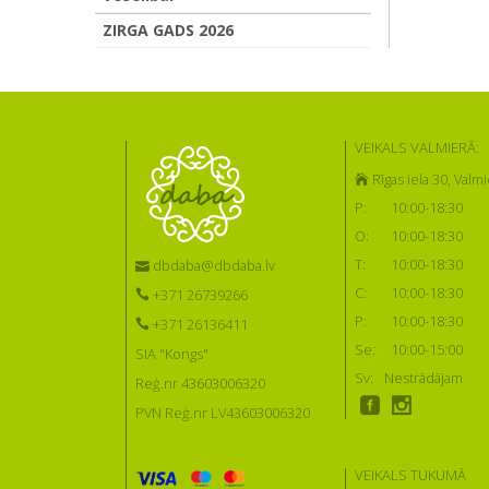
ZIRGA GADS 2026
VEIKALS VALMIERĀ:
Rīgas iela 30, Valmi
P:
10:00-18:30
O:
10:00-18:30
T:
10:00-18:30
dbdaba@dbdaba.lv
C:
10:00-18:30
+371 26739266
P:
10:00-18:30
+371 26136411
Se:
10:00-15:00
SIA "Kongs"
Sv:
Nestrādājam
Reģ.nr 43603006320
PVN Reģ.nr LV43603006320
VEIKALS TUKUMĀ