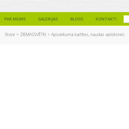
PAR MUMS
GALERIJAS
BLOGS
KONTAKTI
Store
ZIEMASSVĒTKI
Apsveikuma kartītes, naudas aploksnes