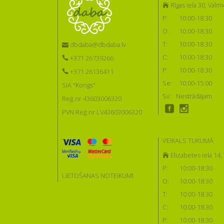
Rīgas iela 30, Valmi
P:
10:00-18:30
O:
10:00-18:30
T:
10:00-18:30
dbdaba@dbdaba.lv
C:
10:00-18:30
+371 26739266
P:
10:00-18:30
+371 26136411
Se:
10:00-15:00
SIA "Kongs"
Sv:
Nestrādājam
Reģ.nr 43603006320
PVN Reģ.nr LV43603006320
VEIKALS TUKUMĀ
Elizabetes iela 14
P:
10:00-18:30
LIETOŠANAS NOTEIKUMI
O:
10:00-18:30
T:
10:00-18:30
C:
10:00-18:30
P:
10:00-18:30