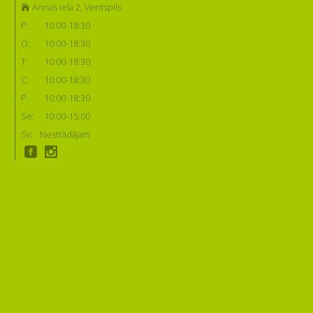
Annas iela 2, Ventspils
P:
10:00-18:30
O:
10:00-18:30
T:
10:00-18:30
C:
10:00-18:30
P:
10:00-18:30
Se:
10:00-15:00
Sv:
Nestrādājam