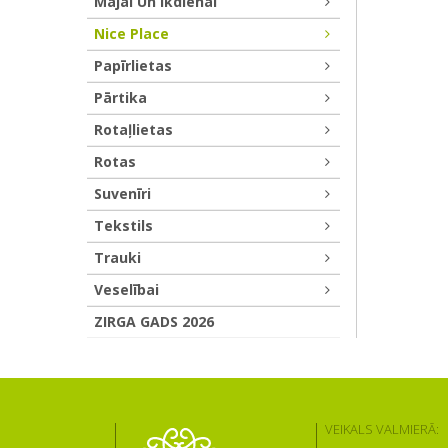
Mājai Un Ikdienai
Nice Place
Papīrlietas
Pārtika
Rotaļlietas
Rotas
Suvenīri
Tekstils
Trauki
Veselībai
ZIRGA GADS 2026
VEIKALS VALMIERĀ: