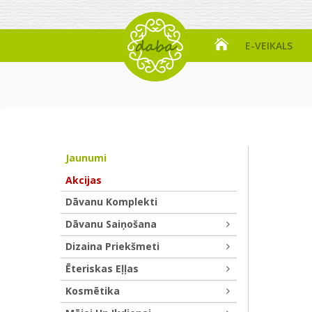
E-VEIKALS
Jaunumi
Akcijas
Dāvanu Komplekti
Dāvanu Saiņošana
Dizaina Priekšmeti
Ēteriskas Eļļas
Kosmētika