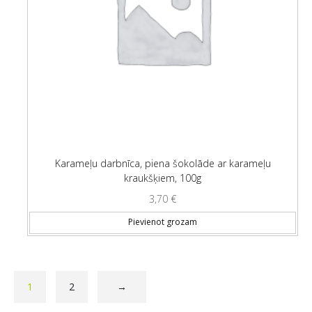
Karameļu darbnīca, piena šokolāde ar karameļu
kraukšķiem, 100g
3,70
€
Pievienot grozam
1
2
→