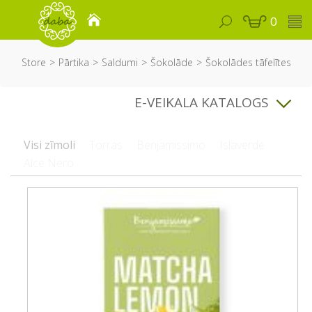
0
Store
Pārtika
Saldumi
Šokolāde
Šokolādes tāfelītes
E-VEIKALA KATALOGS
Visi zīmoli
Torras
Benjamissimo
Islaverde
Alce Nero