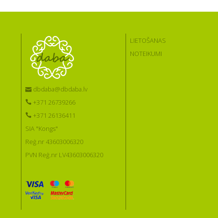
LIETOŠANAS
NOTEIKUMI
dbdaba@dbdaba.lv
+371 26739266
+371 26136411
SIA "Kongs"
Reģ.nr 43603006320
PVN Reģ.nr LV43603006320