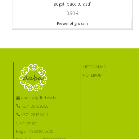
augsti paceltu asti”
8,90
€
Pievienot grozam
LIETOŠANAS
NOTEIKUMI
dbdaba@dbdaba.lv
+371 26739266
+371 26136411
SIA "Kongs"
Reģ.nr 43603006320