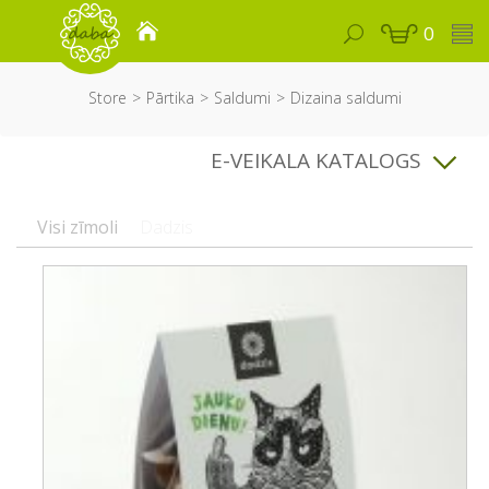
0
Store
Pārtika
Saldumi
Dizaina saldumi
E-VEIKALA KATALOGS
Visi zīmoli
Dadzis