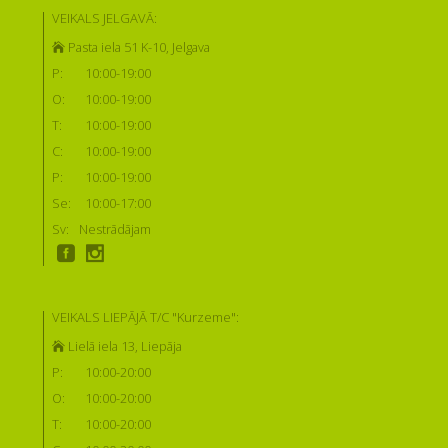
VEIKALS JELGAVĀ:
Pasta iela 51 K-10, Jelgava
P:
10:00-19:00
O:
10:00-19:00
T:
10:00-19:00
C:
10:00-19:00
P:
10:00-19:00
Se:
10:00-17:00
Sv:
Nestrādājam
VEIKALS LIEPĀJĀ T/C "Kurzeme":
Lielā iela 13, Liepāja
P:
10:00-20:00
O:
10:00-20:00
T:
10:00-20:00