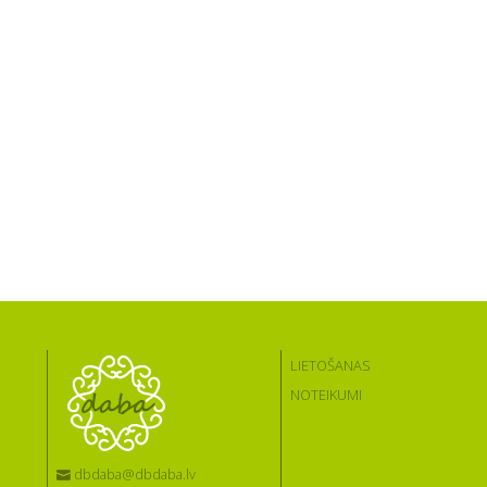
LIETOŠANAS
NOTEIKUMI
dbdaba@dbdaba.lv