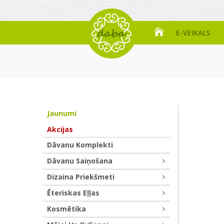
E-VEIKALS
Jaunumi
Akcijas
Dāvanu Komplekti
Dāvanu Saiņošana
Dizaina Priekšmeti
Ēteriskas Eļļas
Kosmētika