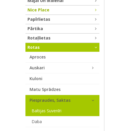
Mājai Un Ikdienai
Nice Place
Papīrlietas
Pārtika
Rotaļlietas
Rotas
Aproces
Auskari
Kuloni
Matu Sprādzes
Piespraudes, Saktas
Baltijas Suvenīri
Daba