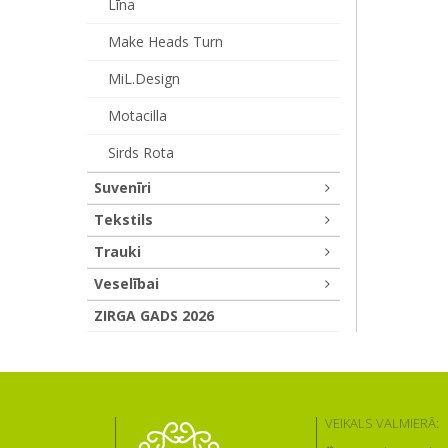
Līna
Make Heads Turn
MiL.design
Motacilla
Sirds Rota
Suvenīri
Tekstils
Trauki
Veselībai
ZIRGA GADS 2026
VEIKALS VALMIERĀ: