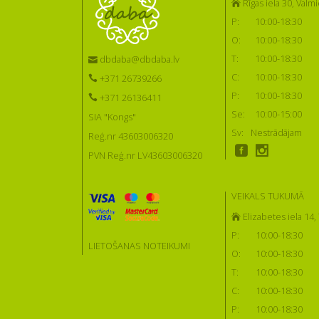
Rīgas iela 30, Valmi
P:
10:00-18:30
O:
10:00-18:30
T:
10:00-18:30
dbdaba@dbdaba.lv
C:
10:00-18:30
+371 26739266
P:
10:00-18:30
+371 26136411
Se:
10:00-15:00
SIA "Kongs"
Sv:
Nestrādājam
Reģ.nr 43603006320
PVN Reģ.nr LV43603006320
VEIKALS TUKUMĀ
Elizabetes iela 14
P:
10:00-18:30
LIETOŠANAS NOTEIKUMI
O:
10:00-18:30
T:
10:00-18:30
C:
10:00-18:30
P:
10:00-18:30