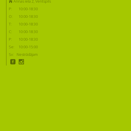
Annas iela 2, Ventspils
P:
10:00-18:30
O:
10:00-18:30
T:
10:00-18:30
C:
10:00-18:30
P:
10:00-18:30
Se:
10:00-15:00
Sv:
Nestrādājam