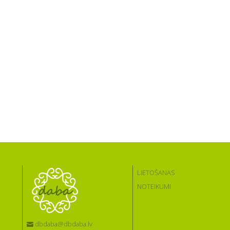
LIETOŠANAS
NOTEIKUMI
dbdaba@dbdaba.lv