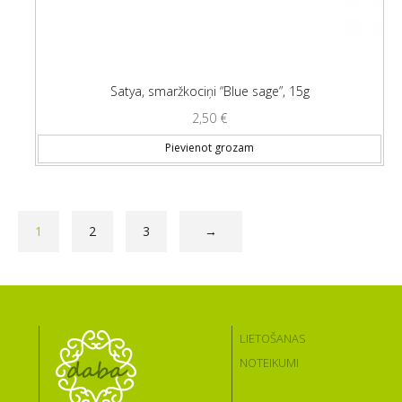
Satya, smaržkociņi “Blue sage”, 15g
2,50
€
Pievienot grozam
1
2
3
→
LIETOŠANAS
NOTEIKUMI