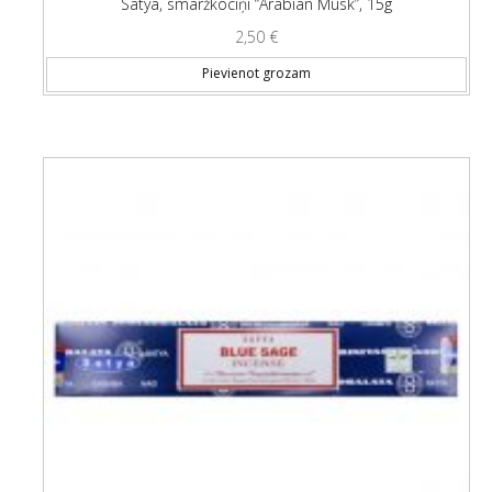
Satya, smaržkociņi “Arabian Musk”, 15g
2,50
€
Pievienot grozam