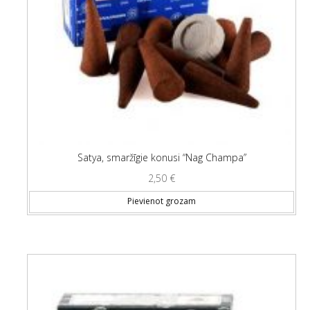
Satya, smaržīgie konusi “Nag Champa”
2,50
€
Pievienot grozam