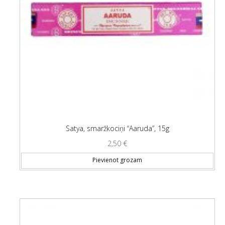
Satya, smaržkociņi “Aaruda”, 15g
2,50
€
Pievienot grozam