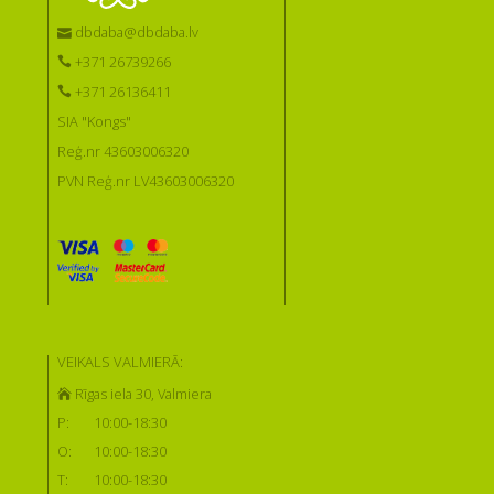
dbdaba@dbdaba.lv
+371 26739266
+371 26136411
SIA "Kongs"
Reģ.nr 43603006320
PVN Reģ.nr LV43603006320
VEIKALS VALMIERĀ:
Rīgas iela 30, Valmiera
P:
10:00-18:30
O:
10:00-18:30
T:
10:00-18:30