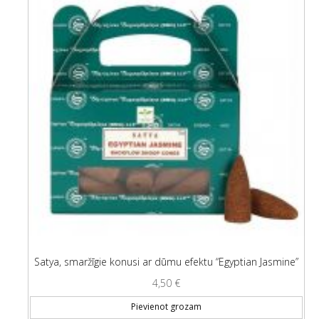
Satya, smaržīgie konusi ar dūmu efektu “Egyptian Jasmine”
4,50
€
Pievienot grozam