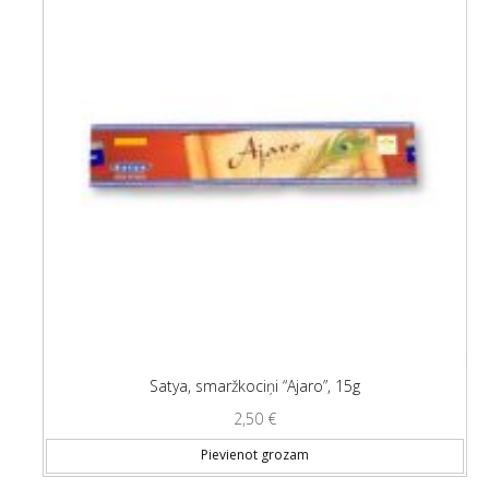
Satya, smaržkociņi “Ajaro”, 15g
2,50
€
Pievienot grozam