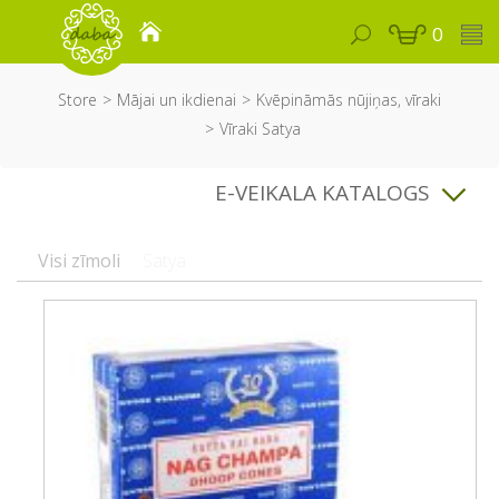
0
Store
Mājai un ikdienai
Kvēpināmās nūjiņas, vīraki
Vīraki Satya
E-VEIKALA KATALOGS
Visi zīmoli
Satya