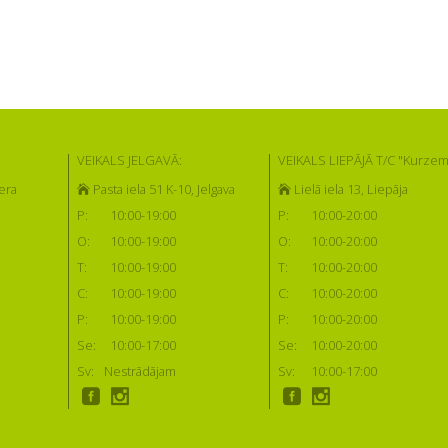
VEIKALS JELGAVĀ:
VEIKALS LIEPĀJĀ T/C "Kurzem
era
Pasta iela 51 K-10, Jelgava
Lielā iela 13, Liepāja
P:
10:00-19:00
P:
10:00-20:00
O:
10:00-19:00
O:
10:00-20:00
T:
10:00-19:00
T:
10:00-20:00
C:
10:00-19:00
C:
10:00-20:00
P:
10:00-19:00
P:
10:00-20:00
Se:
10:00-17:00
Se:
10:00-20:00
Sv:
Nestrādājam
Sv:
10:00-17:00