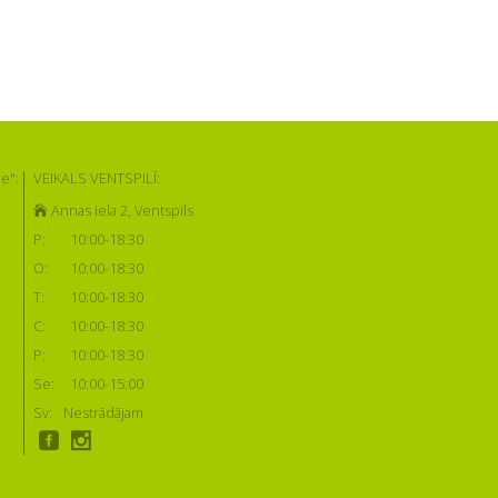
e":
VEIKALS VENTSPILĪ:
Annas iela 2, Ventspils
P:
10:00-18:30
O:
10:00-18:30
T:
10:00-18:30
C:
10:00-18:30
P:
10:00-18:30
Se:
10:00-15:00
Sv:
Nestrādājam