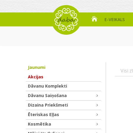
E-VEIKALS
Jaunumi
Visi z
Akcijas
Dāvanu Komplekti
Dāvanu Saiņošana
Dizaina Priekšmeti
Ēteriskas Eļļas
Kosmētika