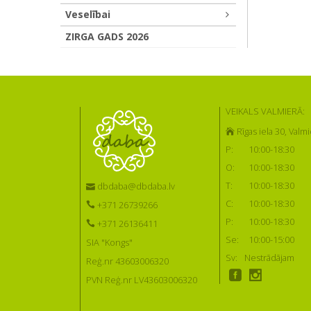
Veselībai
ZIRGA GADS 2026
VEIKALS VALMIERĀ:
Rīgas iela 30, Valmi
P:
10:00-18:30
O:
10:00-18:30
T:
10:00-18:30
dbdaba@dbdaba.lv
C:
10:00-18:30
+371 26739266
P:
10:00-18:30
+371 26136411
Se:
10:00-15:00
SIA "Kongs"
Sv:
Nestrādājam
Reģ.nr 43603006320
PVN Reģ.nr LV43603006320