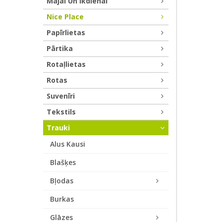
Mājai Un Ikdienai
Nice Place
Papīrlietas
Pārtika
Rotaļlietas
Rotas
Suvenīri
Tekstils
Trauki
Alus Kausi
Blašķes
Bļodas
Burkas
Glāzes