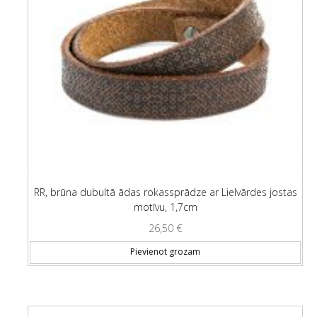
RR, brūna dubultā ādas rokassprādze ar Lielvārdes jostas
motīvu, 1,7cm
26,50
€
Pievienot grozam