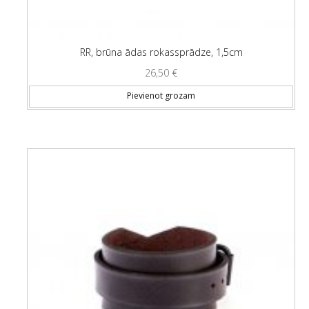
RR, brūna ādas rokassprādze, 1,5cm
26,50
€
Pievienot grozam