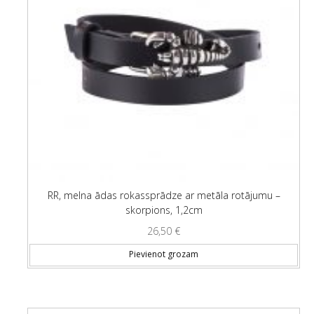
RR, melna ādas rokassprādze ar metāla rotājumu –
skorpions, 1,2cm
26,50
€
Pievienot grozam