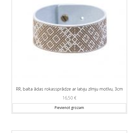
RR, balta ādas rokassprādze ar latvju zīmju motīvu, 3cm
16,50
€
Pievienot grozam