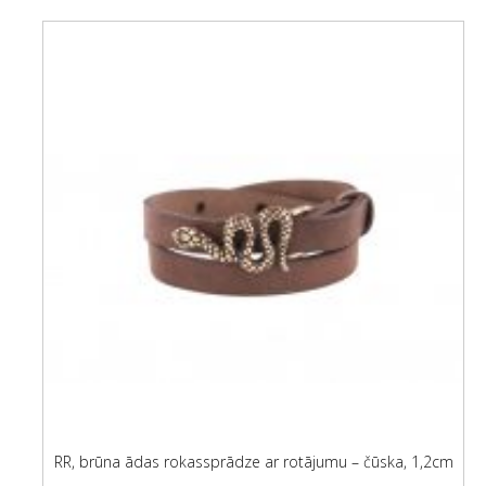
RR, brūna ādas rokassprādze ar rotājumu – čūska, 1,2cm