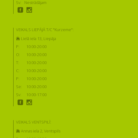
Sv:
Nestrādājam
VEIKALS LIEPĀJĀ T/C "Kurzeme":
Lielā iela 13, Liepāja
P:
10:00-20:00
O:
10:00-20:00
T:
10:00-20:00
C:
10:00-20:00
P:
10:00-20:00
Se:
10:00-20:00
Sv:
10:00-17:00
VEIKALS VENTSPILĪ:
Annas iela 2, Ventspils