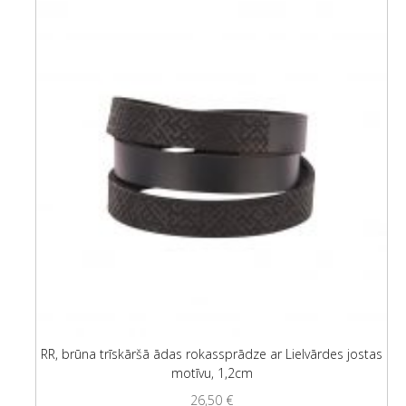
RR, brūna trīskāršā ādas rokassprādze ar Lielvārdes jostas
motīvu, 1,2cm
26,50
€