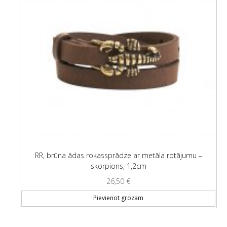
RR, brūna ādas rokassprādze ar metāla rotājumu –
skorpions, 1,2cm
26,50
€
Pievienot grozam