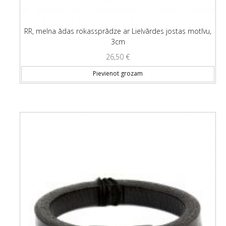
RR, melna ādas rokassprādze ar Lielvārdes jostas motīvu,
3cm
26,50
€
Pievienot grozam