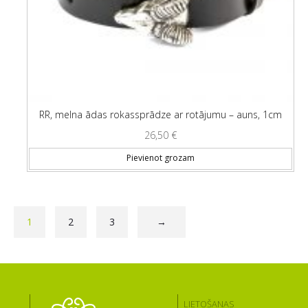
RR, melna ādas rokassprādze ar rotājumu – auns, 1cm
26,50
€
Pievienot grozam
1
2
3
→
LIETOŠANAS