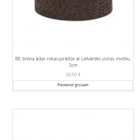
RR, brūna ādas rokassprādze ar Lielvārdes jostas motīvu,
3cm
26,50
€
Pievienot grozam