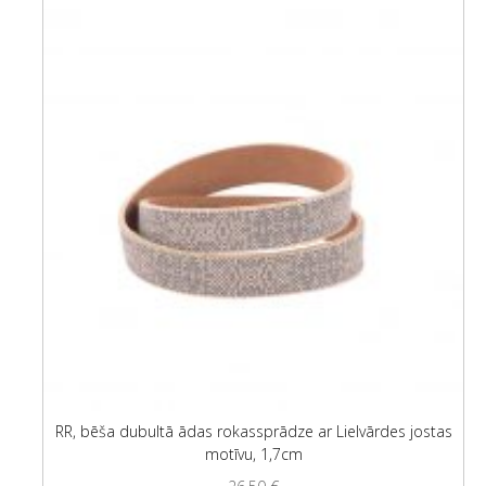
RR, bēša dubultā ādas rokassprādze ar Lielvārdes jostas
motīvu, 1,7cm