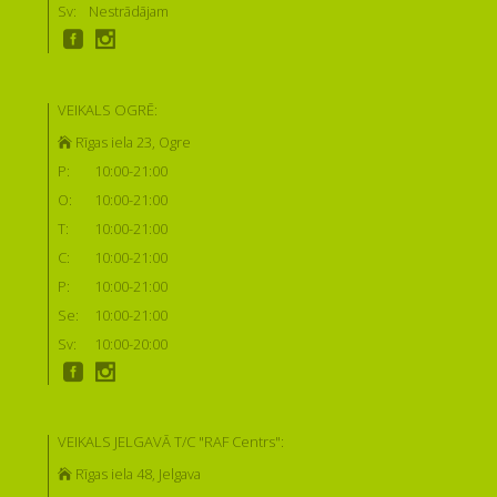
Sv:
Nestrādājam
VEIKALS OGRĒ:
Rīgas iela 23, Ogre
P:
10:00-21:00
O:
10:00-21:00
T:
10:00-21:00
C:
10:00-21:00
P:
10:00-21:00
Se:
10:00-21:00
Sv:
10:00-20:00
VEIKALS JELGAVĀ T/C "RAF Centrs":
Rīgas iela 48, Jelgava