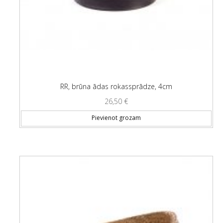
RR, brūna ādas rokassprādze, 4cm
26,50
€
Pievienot grozam