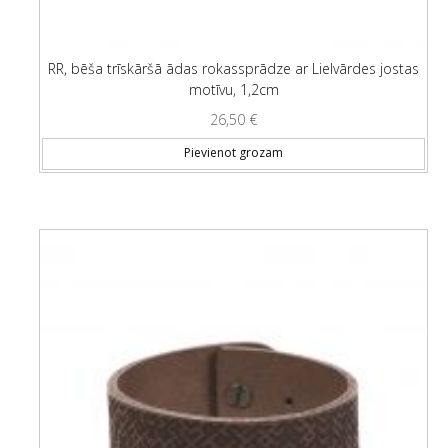
RR, bēša trīskāršā ādas rokassprādze ar Lielvārdes jostas
motīvu, 1,2cm
26,50
€
Pievienot grozam