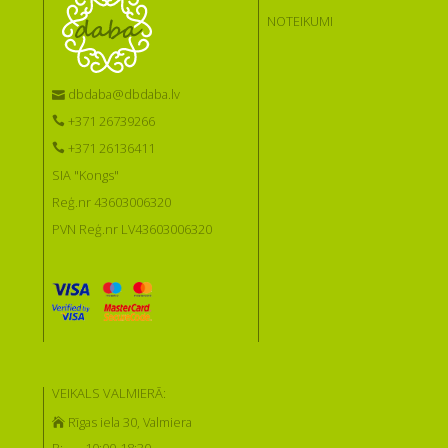
NOTEIKUMI
dbdaba@dbdaba.lv
+371 26739266
+371 26136411
SIA "Kongs"
Reģ.nr 43603006320
PVN Reģ.nr LV43603006320
VEIKALS VALMIERĀ:
Rīgas iela 30, Valmiera