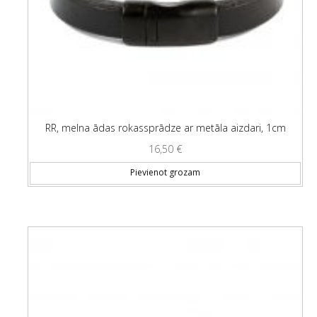
RR, melna ādas rokassprādze ar metāla aizdari, 1cm
16,50
€
Pievienot grozam