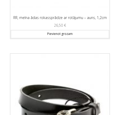
RR, melna ādas rokassprādze ar rotājumu – auns, 1,2cm
26,50
€
Pievienot grozam