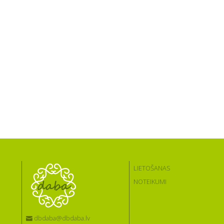
LIETOŠANAS
NOTEIKUMI
dbdaba@dbdaba.lv