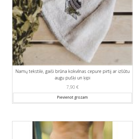
Namų tekstilė, gaiši brūna kokvilnas cepure pirtij ar izšūtu
augu pušķi un ķipi
7,90
€
Pievienot grozam