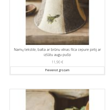
Namų tekstilė, balta ar brūnu vilnas filca cepure pirtij ar
izšūtu augu pušķi
11,90
€
Pievienot grozam