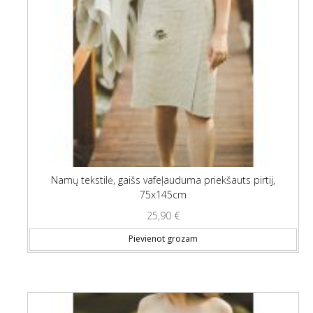
Namų tekstilė, gaišs vafeļauduma priekšauts pirtij,
75x145cm
25,90
€
Pievienot grozam