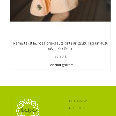
Namų tekstilė, rozā priekšauts pirtij ar izšūtu ķipi un augu
pušķi, 75x150cm
22,90
€
Pievienot grozam
LIETOŠANAS
NOTEIKUMI