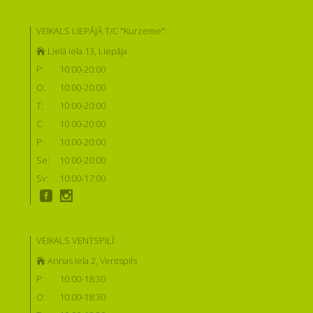
VEIKALS LIEPĀJĀ T/C "Kurzeme":
Lielā iela 13, Liepāja
P:
10:00-20:00
O:
10:00-20:00
T:
10:00-20:00
C:
10:00-20:00
P:
10:00-20:00
Se:
10:00-20:00
Sv:
10:00-17:00
VEIKALS VENTSPILĪ:
Annas iela 2, Ventspils
P:
10:00-18:30
O:
10:00-18:30