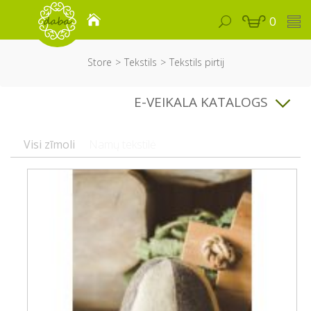
0
Store
Tekstils
Tekstils pirtij
E-VEIKALA KATALOGS
Visi zīmoli
Namų tekstilė