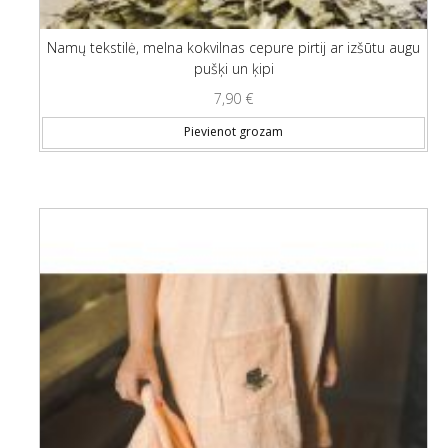
Namų tekstilė, melna kokvilnas cepure pirtij ar izšūtu augu
pušķi un ķipi
7,90
€
Pievienot grozam