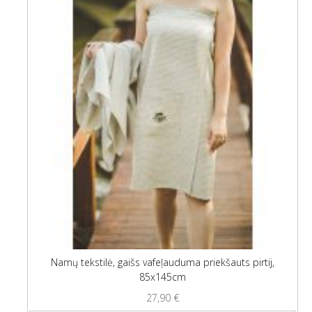
Namų tekstilė, gaišs vafeļauduma priekšauts pirtij,
85x145cm
27,90
€