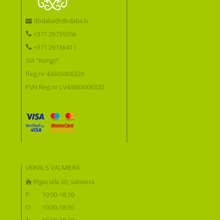
dbdaba@dbdaba.lv
+371 26739266
+371 26136411
SIA "Kongs"
Reģ.nr 43603006320
PVN Reģ.nr LV43603006320
VEIKALS VALMIERĀ:
Rīgas iela 30, Valmiera
P:
10:00-18:30
O:
10:00-18:30