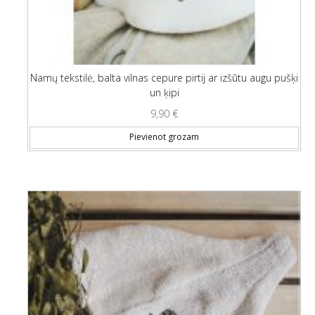
Namų tekstilė, balta vilnas cepure pirtij ar izšūtu augu pušķi
un ķipi
9,90
€
Pievienot grozam