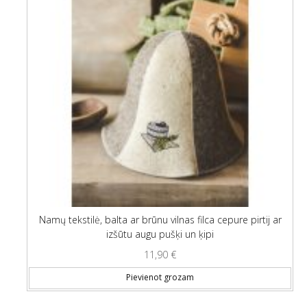
Namų tekstilė, balta ar brūnu vilnas filca cepure pirtij ar
izšūtu augu pušķi un ķipi
11,90
€
Pievienot grozam