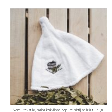
Namų tekstilė, balta kokvilnas cepure pirtij ar izšūtu augu