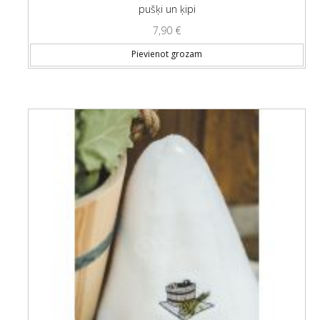
pušķi un ķipi
7,90
€
Pievienot grozam