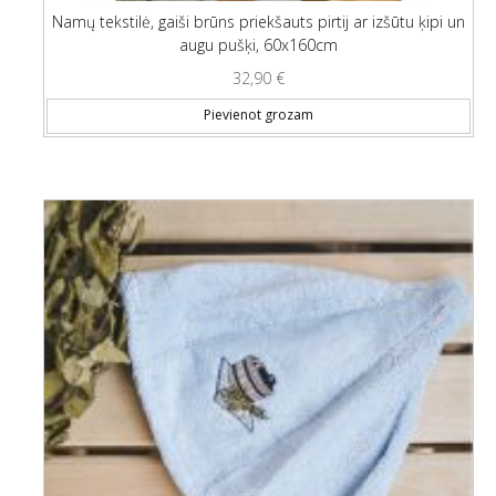
Namų tekstilė, gaiši brūns priekšauts pirtij ar izšūtu ķipi un
augu pušķi, 60x160cm
32,90
€
Pievienot grozam