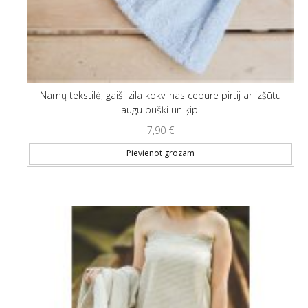
Namų tekstilė, gaiši zila kokvilnas cepure pirtij ar izšūtu
augu pušķi un ķipi
7,90
€
Pievienot grozam