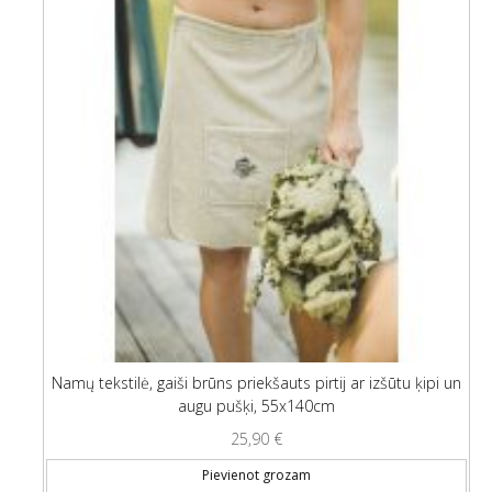
Namų tekstilė, gaiši brūns priekšauts pirtij ar izšūtu ķipi un
augu pušķi, 55x140cm
25,90
€
Pievienot grozam