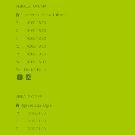
VEIKALS TUKUMĀ
Elizabetes iela 14, Tukums
P:
10:00-18:30
O:
10:00-18:30
T:
10:00-18:30
C:
10:00-18:30
P:
10:00-18:30
Se:
10:00-15:00
Sv:
Nestrādājam
VEIKALS OGRĒ:
Rīgas iela 23, Ogre
P:
10:00-21:00
O:
10:00-21:00
T:
10:00-21:00