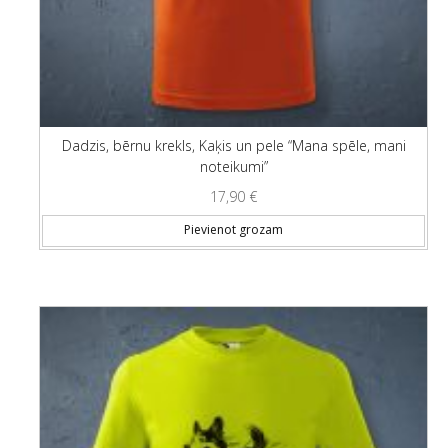
Dadzis, bērnu krekls, Kaķis un pele “Mana spēle, mani
noteikumi”
17,90
€
Thi
Pievienot grozam