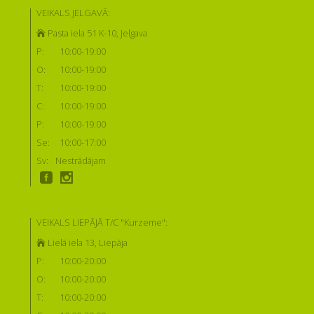
VEIKALS JELGAVĀ:
Pasta iela 51 K-10, Jelgava
P:
10:00-19:00
O:
10:00-19:00
T:
10:00-19:00
C:
10:00-19:00
P:
10:00-19:00
Se:
10:00-17:00
Sv:
Nestrādājam
VEIKALS LIEPĀJĀ T/C "Kurzeme":
Lielā iela 13, Liepāja
P:
10:00-20:00
O:
10:00-20:00
T:
10:00-20:00