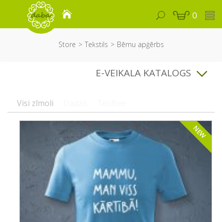
0
Store
Tekstils
Bērnu apģērbs
E-VEIKALA KATALOGS
Visi zīmoli
Dadzis
TeoBee
NEW