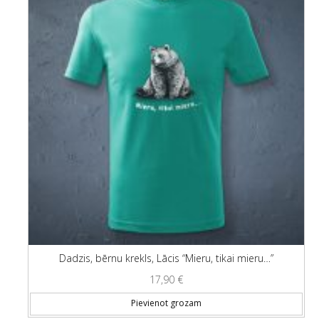
Dadzis, bērnu krekls, Lācis “Mieru, tikai mieru…”
17,90
€
Thi
Pievienot grozam