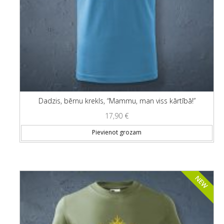
Dadzis, bērnu krekls, “Mammu, man viss kārtībā!”
17,90
€
Thi
Pievienot grozam
NEW