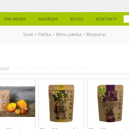
PAR MUMS
GALERIJAS
BLOGS
KONTAKTI
Store
Pārtika
Bērnu pārtika
Biezputras
īmoli
Holle
Rūdolfs
Mazo lāču putra