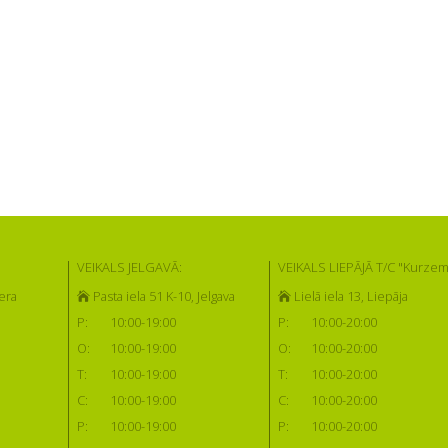
VEIKALS JELGAVĀ:
VEIKALS LIEPĀJĀ T/C "Kurzem
era
Pasta iela 51 K-10, Jelgava
Lielā iela 13, Liepāja
P:
10:00-19:00
P:
10:00-20:00
O:
10:00-19:00
O:
10:00-20:00
T:
10:00-19:00
T:
10:00-20:00
C:
10:00-19:00
C:
10:00-20:00
P:
10:00-19:00
P:
10:00-20:00