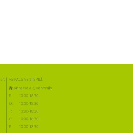
e":
VEIKALS VENTSPILĪ:
Annas iela 2, Ventspils
P:
10:00-18:30
O:
10:00-18:30
T:
10:00-18:30
C:
10:00-18:30
P:
10:00-18:30