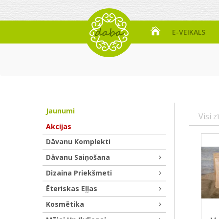
E-VEIKALS
Jaunumi
Visi z
Akcijas
Dāvanu Komplekti
Dāvanu Saiņošana
Dizaina Priekšmeti
Ēteriskas Eļļas
Kosmētika