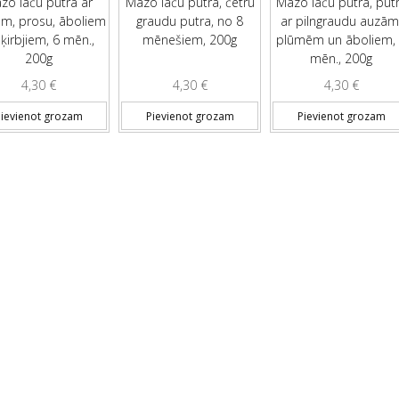
zo lāču putra ar
Mazo lāču putra, četru
Mazo lāču putra, put
iem, prosu, āboliem
graudu putra, no 8
ar pilngraudu auzām
ķirbjiem, 6 mēn.,
mēnešiem, 200g
plūmēm un āboliem,
200g
mēn., 200g
4,30
€
4,30
€
4,30
€
ievienot grozam
Pievienot grozam
Pievienot grozam