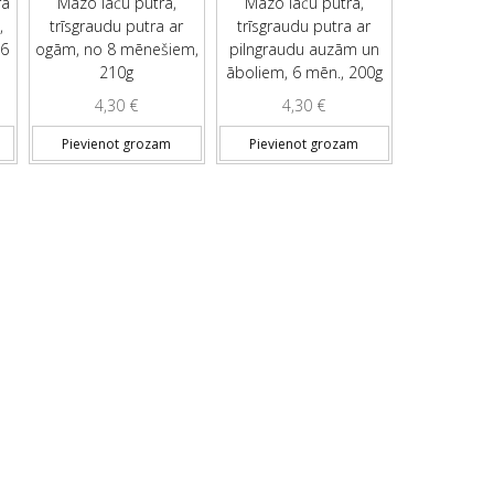
ra
Mazo lāču putra,
Mazo lāču putra,
,
trīsgraudu putra ar
trīsgraudu putra ar
 6
ogām, no 8 mēnešiem,
pilngraudu auzām un
210g
āboliem, 6 mēn., 200g
4,30
€
4,30
€
Pievienot grozam
Pievienot grozam