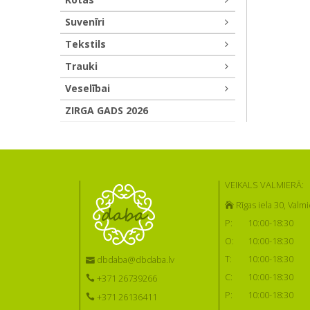
Suvenīri
Tekstils
Trauki
Veselībai
ZIRGA GADS 2026
VEIKALS VALMIERĀ:
Rīgas iela 30, Valmi
P:
10:00-18:30
O:
10:00-18:30
T:
10:00-18:30
dbdaba@dbdaba.lv
C:
10:00-18:30
+371 26739266
P:
10:00-18:30
+371 26136411