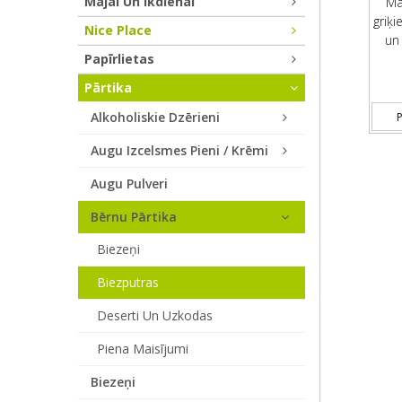
Mājai Un Ikdienai
Ma
griķ
Nice Place
un 
Papīrlietas
Pārtika
Alkoholiskie Dzērieni
P
Augu Izcelsmes Pieni / Krēmi
Augu Pulveri
Bērnu Pārtika
Biezeņi
Biezputras
Deserti Un Uzkodas
Piena Maisījumi
Biezeņi