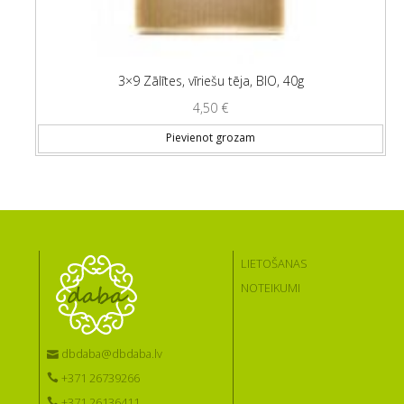
3×9 Zālītes, vīriešu tēja, BIO, 40g
4,50
€
Pievienot grozam
LIETOŠANAS
NOTEIKUMI
dbdaba@dbdaba.lv
+371 26739266
+371 26136411