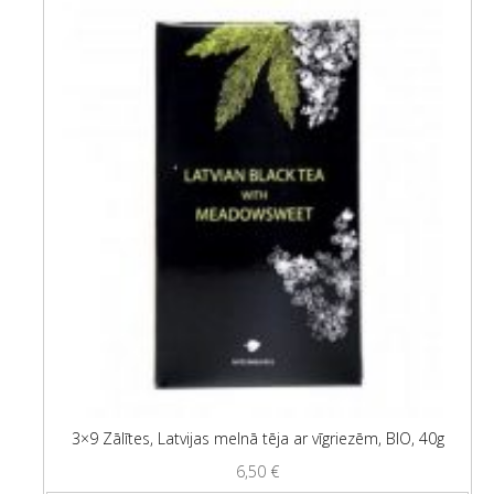
3×9 Zālītes, Latvijas melnā tēja ar vīgriezēm, BIO, 40g
6,50
€