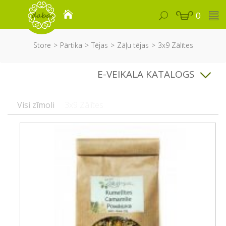
0
Store
Pārtika
Tējas
Zāļu tējas
3x9 Zālītes
E-VEIKALA KATALOGS
Visi zīmoli
3x9 Zālītes