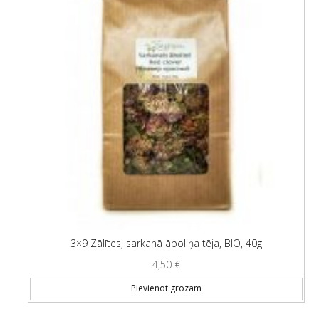
3×9 Zālītes, sarkanā āboliņa tēja, BIO, 40g
4,50
€
Pievienot grozam