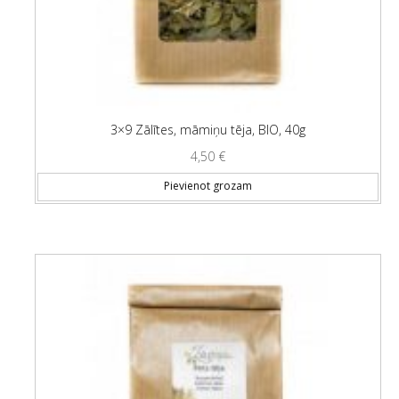
3×9 Zālītes, māmiņu tēja, BIO, 40g
4,50
€
Pievienot grozam