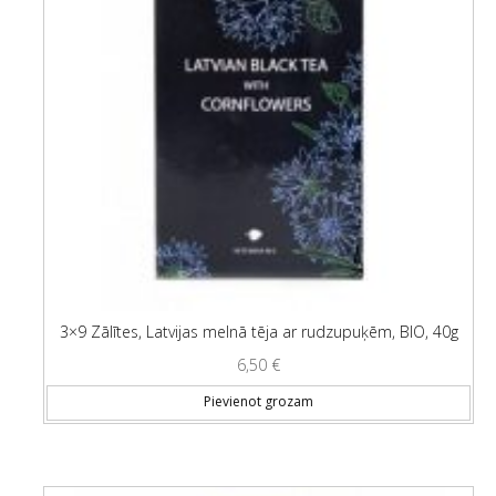
3×9 Zālītes, Latvijas melnā tēja ar rudzupuķēm, BIO, 40g
6,50
€
Pievienot grozam