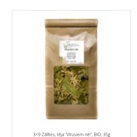
3×9 Zālītes, tēja “Vīrusiem nē!”, BIO, 35g