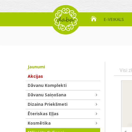
E-VEIKALS
Jaunumi
Visi z
Akcijas
Dāvanu Komplekti
Dāvanu Saiņošana
Dizaina Priekšmeti
Ēteriskas Eļļas
Kosmētika