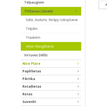
Telpaugiem
P
Tīrīšanas Līdzekļi
Sūkļi, Audumi, Skrāpji Uzkopšanai
Telpām
Traukiem
Veļas Mazgāšanai
Virtuves Dēlīši
Nice Place
Papīrlietas
Pārtika
Rotaļlietas
Rotas
Suvenīri