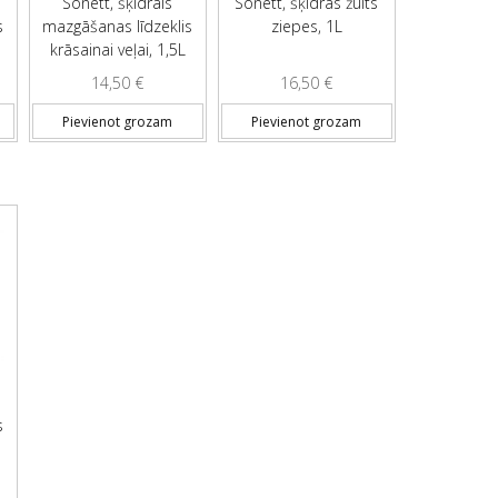
Sonett, šķidrais
Sonett, šķidrās žults
s
mazgāšanas līdzeklis
ziepes, 1L
krāsainai veļai, 1,5L
14,50
€
16,50
€
Pievienot grozam
Pievienot grozam
s