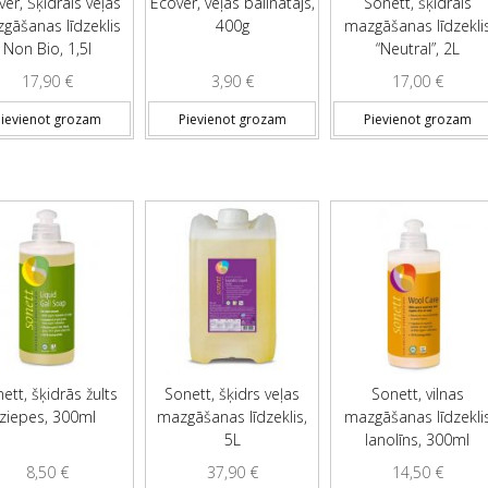
er, Šķidrais veļas
Ecover, veļas balinātājs,
Sonett, šķidrais
gāšanas līdzeklis
400g
mazgāšanas līdzekli
Non Bio, 1,5l
“Neutral”, 2L
17,90
€
3,90
€
17,00
€
ievienot grozam
Pievienot grozam
Pievienot grozam
ett, šķidrās žults
Sonett, šķidrs veļas
Sonett, vilnas
ziepes, 300ml
mazgāšanas līdzeklis,
mazgāšanas līdzekli
5L
lanolīns, 300ml
8,50
€
37,90
€
14,50
€