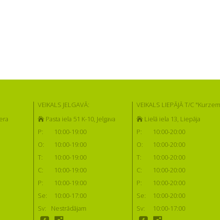
VEIKALS JELGAVĀ:
VEIKALS LIEPĀJĀ T/C "Kurzem
era
Pasta iela 51 K-10, Jelgava
Lielā iela 13, Liepāja
P:
10:00-19:00
P:
10:00-20:00
O:
10:00-19:00
O:
10:00-20:00
T:
10:00-19:00
T:
10:00-20:00
C:
10:00-19:00
C:
10:00-20:00
P:
10:00-19:00
P:
10:00-20:00
Se:
10:00-17:00
Se:
10:00-20:00
Sv:
Nestrādājam
Sv:
10:00-17:00