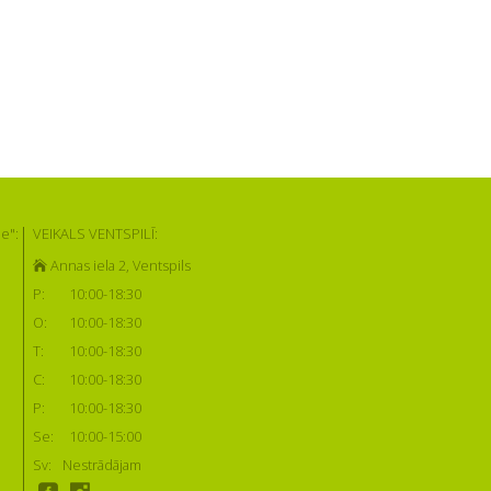
e":
VEIKALS VENTSPILĪ:
Annas iela 2, Ventspils
P:
10:00-18:30
O:
10:00-18:30
T:
10:00-18:30
C:
10:00-18:30
P:
10:00-18:30
Se:
10:00-15:00
Sv:
Nestrādājam