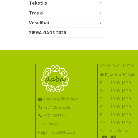
Tekstils
Trauki
Veselībai
ZIRGA GADS 2026
VEIKALS VALMIERĀ:
Rīgas iela 30, Valmi
P:
10:00-18:30
O:
10:00-18:30
T:
10:00-18:30
dbdaba@dbdaba.lv
C:
10:00-18:30
+371 26739266
P:
10:00-18:30
+371 26136411
Se:
10:00-15:00
SIA "Kongs"
Sv:
Nestrādājam
Reģ.nr 43603006320