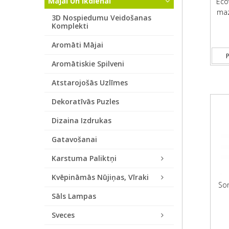
Mājai Un Ikdienai
Ecov
maz
3D Nospiedumu Veidošanas
Komplekti
Aromāti Mājai
P
Aromātiskie Spilveni
Atstarojošās Uzlīmes
Dekoratīvās Puzles
Dizaina Izdrukas
Gatavošanai
Karstuma Paliktņi
Kvēpināmās Nūjiņas, Vīraki
Son
Sāls Lampas
Sveces