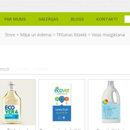
PAR MUMS
GALERIJAS
BLOGS
KONTAKTI
Store
Mājai un ikdienai
Tīrīšanas līdzekļi
Veļas mazgāšanai
īmoli
Ecover
Sonett