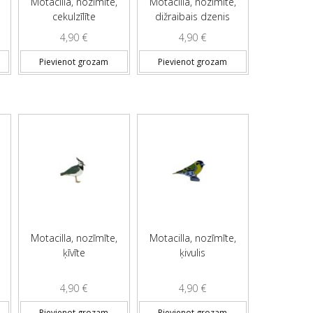
Motacilla, nozīmīte,
Motacilla, nozīmīte,
cekulzīlīte
dižraibais dzenis
4,90
€
4,90
€
Pievienot grozam
Pievienot grozam
Motacilla, nozīmīte,
Motacilla, nozīmīte,
ķīvīte
ķivulis
4,90
€
4,90
€
Pievienot grozam
Pievienot grozam