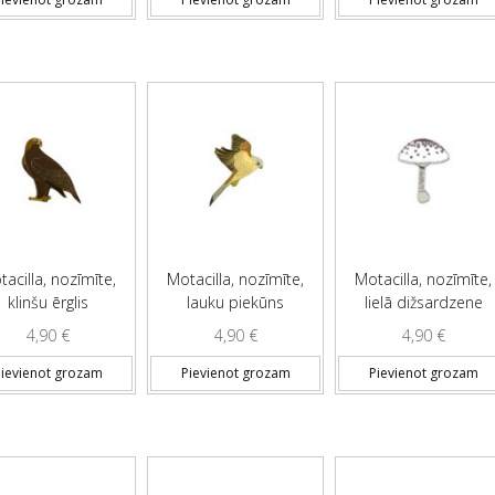
acilla, nozīmīte,
Motacilla, nozīmīte,
Motacilla, nozīmīte,
klinšu ērglis
lauku piekūns
lielā dižsardzene
4,90
€
4,90
€
4,90
€
ievienot grozam
Pievienot grozam
Pievienot grozam