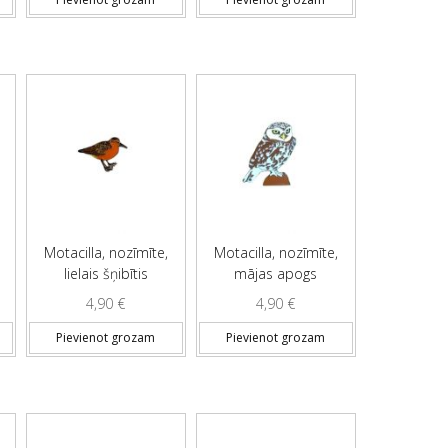
Motacilla, nozīmīte,
Motacilla, nozīmīte,
lielais šņibītis
mājas apogs
4,90
€
4,90
€
Pievienot grozam
Pievienot grozam