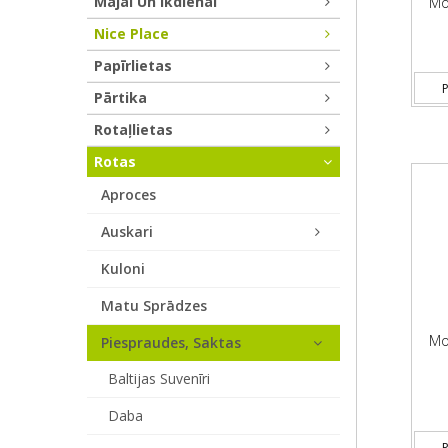
Mājai Un Ikdienai
Mot
Nice Place
Papīrlietas
P
Pārtika
Rotaļlietas
Rotas
Aproces
Auskari
Kuloni
Matu Sprādzes
Mot
Piespraudes, Saktas
Baltijas Suvenīri
Daba
P