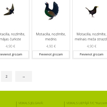
acilla, nozīmīte,
Motacilla, nozīmīte,
Motacilla, nozīmīte,
mājas čurkste
mednis
melnais meža strazd
4,90
€
4,90
€
4,90
€
ievienot grozam
Pievienot grozam
Pievienot grozam
2
→
VEIKALS JELGAVĀ:
VEIKALS LIEPĀJĀ T/C "Kurzem