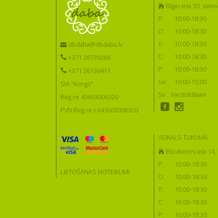
Rīgas iela 30, Valmi
P:
10:00-18:30
O:
10:00-18:30
T:
10:00-18:30
dbdaba@dbdaba.lv
C:
10:00-18:30
+371 26739266
P:
10:00-18:30
+371 26136411
Se:
10:00-15:00
SIA "Kongs"
Sv:
Nestrādājam
Reģ.nr 43603006320
PVN Reģ.nr LV43603006320
VEIKALS TUKUMĀ
Elizabetes iela 14
P:
10:00-18:30
LIETOŠANAS NOTEIKUMI
O:
10:00-18:30
T:
10:00-18:30
C:
10:00-18:30
P:
10:00-18:30