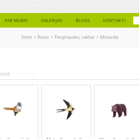
PAR MUMS
GALERIJAS
BLOGS
KONTAKTI
Store
Rotas
Piespraudes, saktas
Motacilla
īmoli
Motacilla