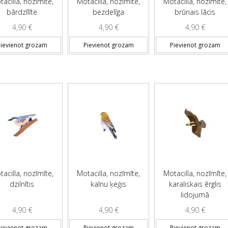
acilla, nozīmīte,
Motacilla, nozīmīte,
Motacilla, nozīmīte,
bārdzīlīte
bezdelīga
brūnais lācis
4,90
€
4,90
€
4,90
€
ievienot grozam
Pievienot grozam
Pievienot grozam
acilla, nozīmīte,
Motacilla, nozīmīte,
Motacilla, nozīmīte,
dzilnītis
kalnu ķeģis
karaliskais ērglis
lidojumā
4,90
€
4,90
€
4,90
€
ievienot grozam
Pievienot grozam
Pievienot grozam