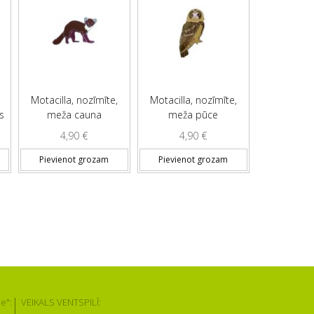
Motacilla, nozīmīte,
Motacilla, nozīmīte,
s
meža cauna
meža pūce
4,90
€
4,90
€
Pievienot grozam
Pievienot grozam
e":
VEIKALS VENTSPILĪ: