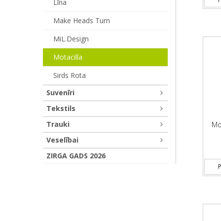
Līna
Make Heads Turn
MiL.design
Motacilla
Sirds Rota
Suvenīri
Tekstils
Trauki
Mot
Veselībai
ZIRGA GADS 2026
P