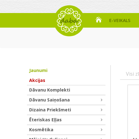
E-VEIKALS
Jaunumi
Visi z
Akcijas
Dāvanu Komplekti
Dāvanu Saiņošana
Dizaina Priekšmeti
Ēteriskas Eļļas
Kosmētika