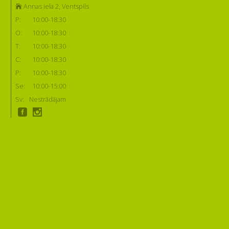
Annas iela 2, Ventspils
P:
10:00-18:30
O:
10:00-18:30
T:
10:00-18:30
C:
10:00-18:30
P:
10:00-18:30
Se:
10:00-15:00
Sv:
Nestrādājam