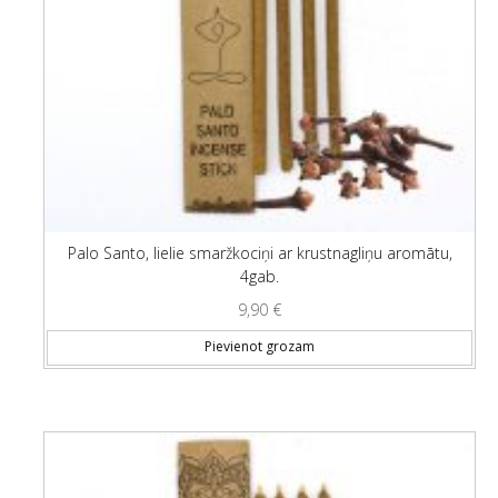
Palo Santo, lielie smaržkociņi ar krustnagliņu aromātu,
4gab.
9,90
€
Pievienot grozam