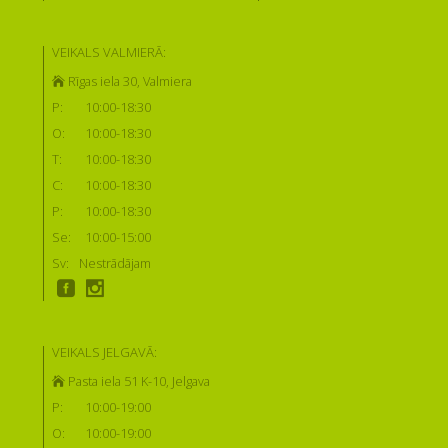
VEIKALS VALMIERĀ:
Rīgas iela 30, Valmiera
P:
10:00-18:30
O:
10:00-18:30
T:
10:00-18:30
C:
10:00-18:30
P:
10:00-18:30
Se:
10:00-15:00
Sv:
Nestrādājam
VEIKALS JELGAVĀ:
Pasta iela 51 K-10, Jelgava
P:
10:00-19:00
O:
10:00-19:00