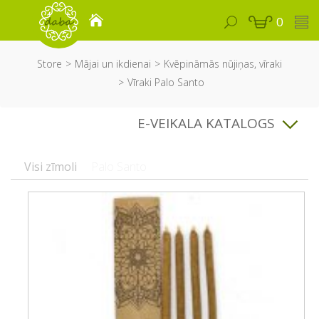
0
Store
Mājai un ikdienai
Kvēpināmās nūjiņas, vīraki
Vīraki Palo Santo
E-VEIKALA KATALOGS
Visi zīmoli
Palo Santo