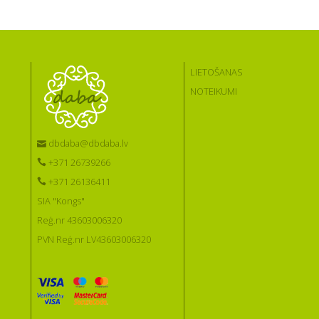
LIETOŠANAS
NOTEIKUMI
dbdaba@dbdaba.lv
+371 26739266
+371 26136411
SIA "Kongs"
Reģ.nr 43603006320
PVN Reģ.nr LV43603006320