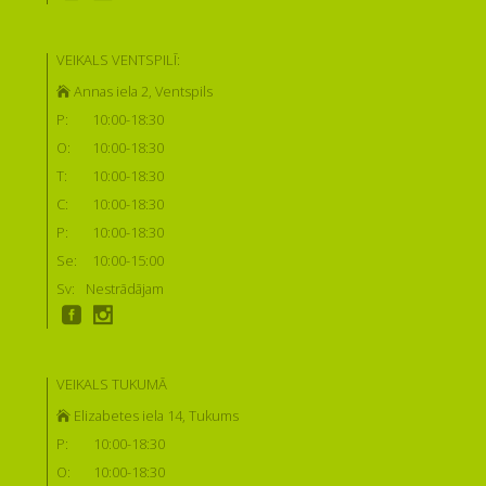
VEIKALS VENTSPILĪ:
Annas iela 2, Ventspils
P:
10:00-18:30
O:
10:00-18:30
T:
10:00-18:30
C:
10:00-18:30
P:
10:00-18:30
Se:
10:00-15:00
Sv:
Nestrādājam
VEIKALS TUKUMĀ
Elizabetes iela 14, Tukums
P:
10:00-18:30
O:
10:00-18:30