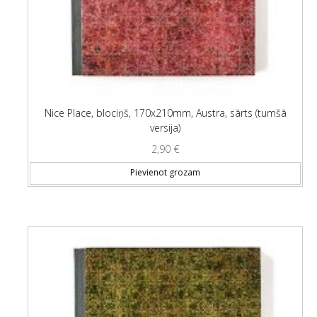
Nice Place, blociņš, 170x210mm, Austra, sārts (tumšā
versija)
2,90
€
Pievienot grozam