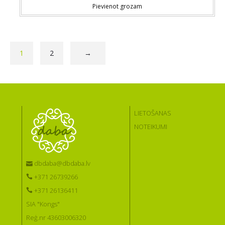
Pievienot grozam
1
2
→
LIETOŠANAS
NOTEIKUMI
dbdaba@dbdaba.lv
+371 26739266
+371 26136411
SIA "Kongs"
Reģ.nr 43603006320