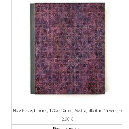
Nice Place, blociņš, 170x210mm, Austra, lillā (tumšā versija)
2,90
€
Pievienot grozam