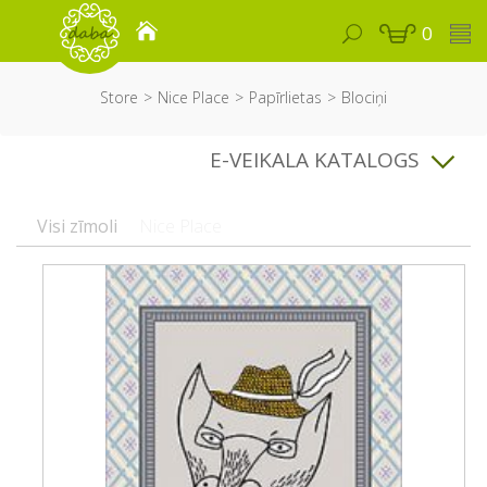
0
Store
Nice Place
Papīrlietas
Blociņi
E-VEIKALA KATALOGS
Visi zīmoli
Nice Place