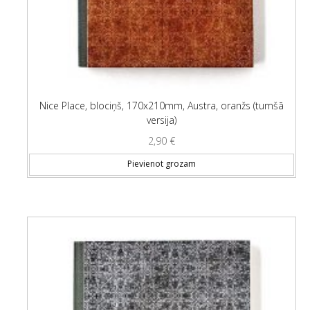
Nice Place, blociņš, 170x210mm, Austra, oranžs (tumšā
versija)
2,90
€
Pievienot grozam