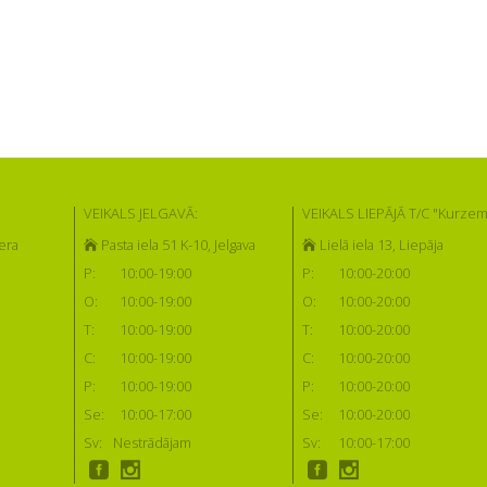
VEIKALS JELGAVĀ:
VEIKALS LIEPĀJĀ T/C "Kurzem
era
Pasta iela 51 K-10, Jelgava
Lielā iela 13, Liepāja
P:
10:00-19:00
P:
10:00-20:00
O:
10:00-19:00
O:
10:00-20:00
T:
10:00-19:00
T:
10:00-20:00
C:
10:00-19:00
C:
10:00-20:00
P:
10:00-19:00
P:
10:00-20:00
Se:
10:00-17:00
Se:
10:00-20:00
Sv:
Nestrādājam
Sv:
10:00-17:00