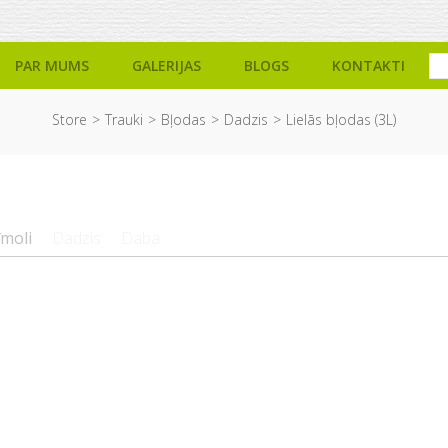
PAR MUMS
GALERIJAS
BLOGS
KONTAKTI
Store
Trauki
Bļodas
Dadzis
Lielās bļodas (3L)
īmoli
Dadzis
Daba