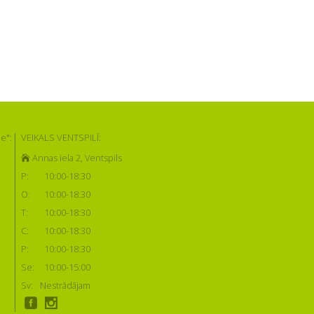
e":
VEIKALS VENTSPILĪ:
Annas iela 2, Ventspils
P:
10:00-18:30
O:
10:00-18:30
T:
10:00-18:30
C:
10:00-18:30
P:
10:00-18:30
Se:
10:00-15:00
Sv:
Nestrādājam