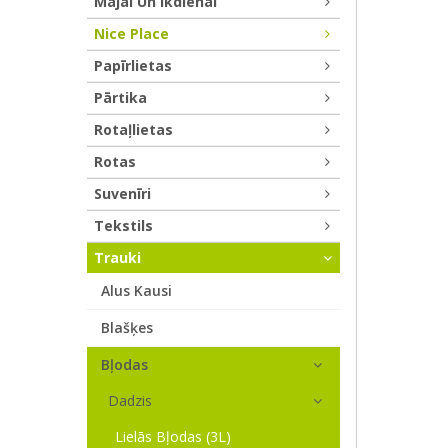
Mājai Un Ikdienai
Nice Place
Papīrlietas
Pārtika
Rotaļlietas
Rotas
Suvenīri
Tekstils
Trauki
Alus Kausi
Blašķes
Bļodas
Dadzis
Lielās Bļodas (3L)