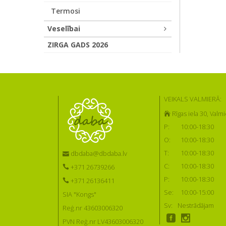
Termosi
Veselībai
ZIRGA GADS 2026
VEIKALS VALMIERĀ:
Rīgas iela 30, Valmi
P:
10:00-18:30
O:
10:00-18:30
T:
10:00-18:30
dbdaba@dbdaba.lv
C:
10:00-18:30
+371 26739266
P:
10:00-18:30
+371 26136411
Se:
10:00-15:00
SIA "Kongs"
Sv:
Nestrādājam
Reģ.nr 43603006320
PVN Reģ.nr LV43603006320