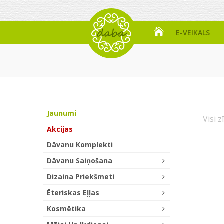
E-VEIKALS
Jaunumi
Visi z
Akcijas
Dāvanu Komplekti
Dāvanu Saiņošana
Dizaina Priekšmeti
Ēteriskas Eļļas
Kosmētika