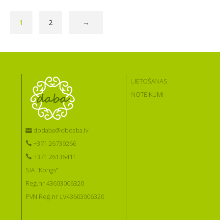
1
2
→
LIETOŠANAS
NOTEIKUMI
dbdaba@dbdaba.lv
+371 26739266
+371 26136411
SIA "Kongs"
Reģ.nr 43603006320
PVN Reģ.nr LV43603006320