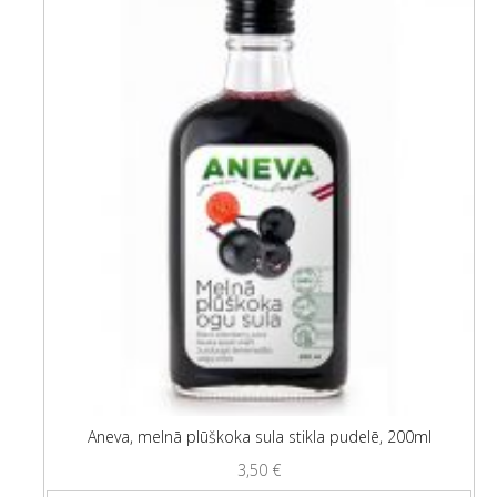
Aneva, melnā plūškoka sula stikla pudelē, 200ml
3,50
€