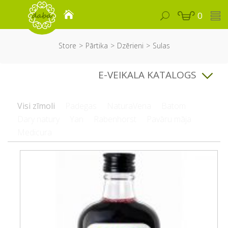
0
Store
Pārtika
Dzērieni
Sulas
E-VEIKALA KATALOGS
Visi zīmoli
Padegas
NaturaVena
Batom
Dary natury
Yan
Rabenhorst
Pavāru māja
Medicura