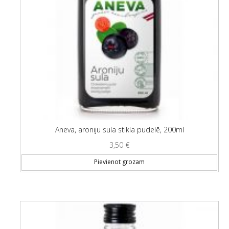
Aneva, aroniju sula stikla pudelē, 200ml
3,50
€
Pievienot grozam