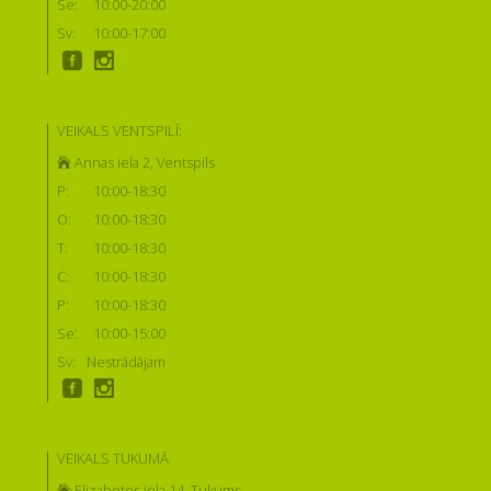
Se:
10:00-20:00
Sv:
10:00-17:00
VEIKALS VENTSPILĪ:
Annas iela 2, Ventspils
P:
10:00-18:30
O:
10:00-18:30
T:
10:00-18:30
C:
10:00-18:30
P:
10:00-18:30
Se:
10:00-15:00
Sv:
Nestrādājam
VEIKALS TUKUMĀ
Elizabetes iela 14, Tukums