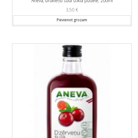
Aneva, brūkleņu sula stikla pudelē, 200ml
3,50
€
Pievienot grozam