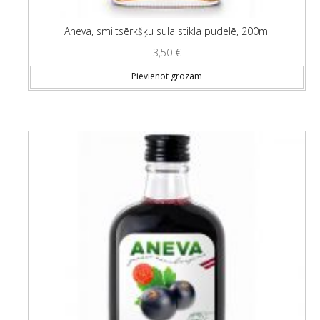
Aneva, smiltsērkšķu sula stikla pudelē, 200ml
3,50
€
Pievienot grozam