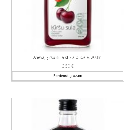
Aneva, ķiršu sula stikla pudelē, 200ml
3,50
€
Pievienot grozam