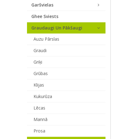
Garšvielas
Ghee Sviests
Graudaugi Un Pākšaugi
Auzu Pārslas
Graudi
Griķi
Grūbas
Klijas
Kukurūza
Lēcas
Mannā
Prosa