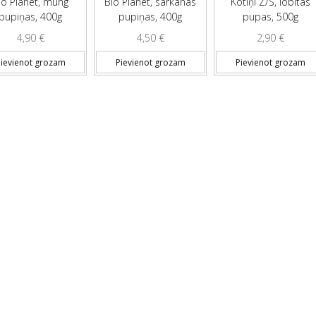
io Planet, mung
Bio Planet, sarkanās
Kotiņi Z/S, lobītas
pupiņas, 400g
pupiņas, 400g
pupas, 500g
4,90
€
4,50
€
2,90
€
ievienot grozam
Pievienot grozam
Pievienot grozam