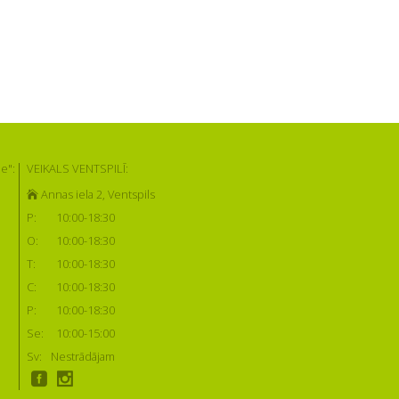
e":
VEIKALS VENTSPILĪ:
Annas iela 2, Ventspils
P:
10:00-18:30
O:
10:00-18:30
T:
10:00-18:30
C:
10:00-18:30
P:
10:00-18:30
Se:
10:00-15:00
Sv:
Nestrādājam