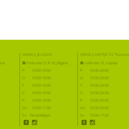
VEIKALS JELGAVĀ:
VEIKALS LIEPĀJĀ T/C "Kurzem
era
Pasta iela 51 K-10, Jelgava
Lielā iela 13, Liepāja
P:
10:00-19:00
P:
10:00-20:00
O:
10:00-19:00
O:
10:00-20:00
T:
10:00-19:00
T:
10:00-20:00
C:
10:00-19:00
C:
10:00-20:00
P:
10:00-19:00
P:
10:00-20:00
Se:
10:00-17:00
Se:
10:00-20:00
Sv:
Nestrādājam
Sv:
10:00-17:00