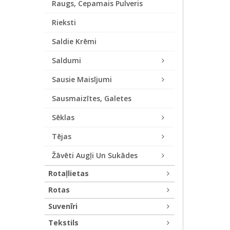
Raugs, Cepamais Pulveris
Rieksti
Saldie Krēmi
Saldumi
Sausie Maisījumi
Sausmaizītes, Galetes
Sēklas
Tējas
Žāvēti Augļi Un Sukādes
Rotaļlietas
Rotas
Suvenīri
Tekstils