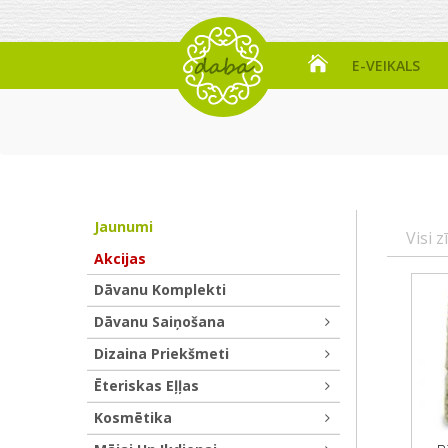
E-VEIKALS
Jaunumi
Visi z
Akcijas
Dāvanu Komplekti
Dāvanu Saiņošana
Dizaina Priekšmeti
Ēteriskas Eļļas
Kosmētika