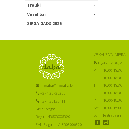
Trauki
Veselībai
ZIRGA GADS 2026
VEIKALS VALMIERĀ:
Rīgas iela 30, Valmi
P:
10:00-18:30
O:
10:00-18:30
T:
10:00-18:30
dbdaba@dbdaba.lv
C:
10:00-18:30
+371 26739266
P:
10:00-18:30
+371 26136411
Se:
10:00-15:00
SIA "Kongs"
Sv:
Nestrādājam
Reģ.nr 43603006320
PVN Reģ.nr LV43603006320