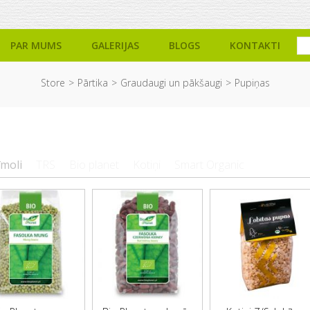
PAR MUMS
GALERIJAS
BLOGS
KONTAKTI
Store
Pārtika
Graudaugi un pākšaugi
Pupiņas
īmoli
TRS
Bio planet
Kotiņi
Smart Organic