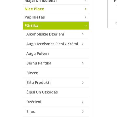
Mājai Un Ikdienai
B
Nice Place
Papīrlietas
P
Pārtika
Alkoholiskie Dzērieni
Augu Izcelsmes Pieni / Krēmi
Augu Pulveri
Bērnu Pārtika
Biezeņi
Bišu Produkti
Čipsi Un Uzkodas
Dzērieni
Eļļas