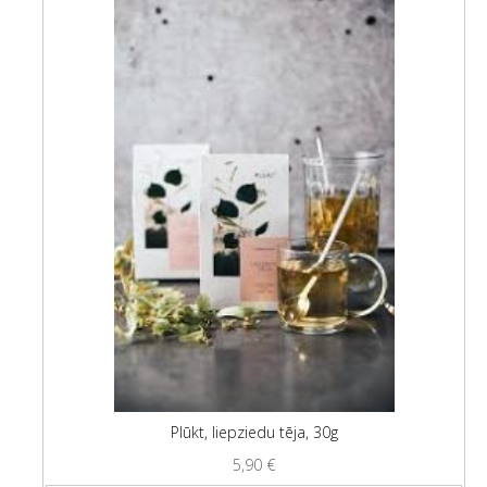
Plūkt, liepziedu tēja, 30g
5,90
€