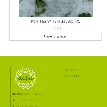
Plūkt, tēja “White Night”, BIO, 40g
11,50
€
Pievienot grozam
LIETOŠANAS
NOTEIKUMI
dbdaba@dbdaba.lv
+371 26739266
+371 26136411