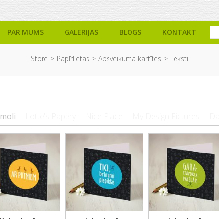
PAR MUMS
GALERIJAS
BLOGS
KONTAKTI
Store
Papīrlietas
Apsveikuma kartītes
Teksti
īmoli
Lotte's Papery
Nice Place
My Design Pictures
Da