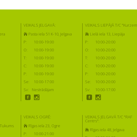
VEIKALS JELGAVĀ:
VEIKALS LIEPĀJĀ T/C "Kurzem
era
Pasta iela 51 K-10, Jelgava
Lielā iela 13, Liepāja
P:
10:00-19:00
P:
10:00-20:00
O:
10:00-19:00
O:
10:00-20:00
T:
10:00-19:00
T:
10:00-20:00
C:
10:00-19:00
C:
10:00-20:00
P:
10:00-19:00
P:
10:00-20:00
Se:
10:00-17:00
Se:
10:00-20:00
Sv:
Nestrādājam
Sv:
10:00-17:00
VEIKALS OGRĒ:
VEIKALS JELGAVĀ T/C "RAF
Centrs":
, Tukums
Rīgas iela 23, Ogre
Rīgas iela 48, Jelgava
P:
10:00-21:00