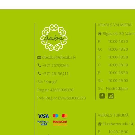
VEIKALS VALMIERĀ:
Rīgas iela 30, Valmi
P:
10:00-18:30
O:
10:00-18:30
T:
10:00-18:30
dbdaba@dbdaba.lv
C:
10:00-18:30
+371 26739266
P:
10:00-18:30
+371 26136411
Se:
10:00-15:00
SIA "Kongs"
Sv:
Nestrādājam
Reģ.nr 43603006320
PVN Reģ.nr LV43603006320
VEIKALS TUKUMĀ
Elizabetes iela 14
P:
10:00-18:30