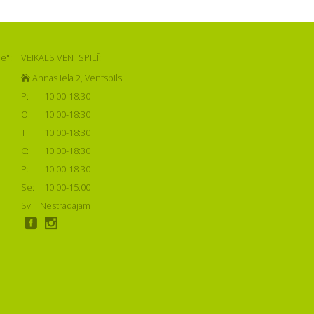
e":
VEIKALS VENTSPILĪ:
Annas iela 2, Ventspils
P:
10:00-18:30
O:
10:00-18:30
T:
10:00-18:30
C:
10:00-18:30
P:
10:00-18:30
Se:
10:00-15:00
Sv:
Nestrādājam