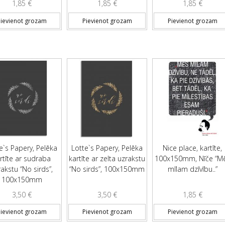
1,85
€
1,85
€
1,85
€
ievienot grozam
Pievienot grozam
Pievienot grozam
e`s Papery, Pelēka
Lotte`s Papery, Pelēka
Nice place, kartīte,
rtīte ar sudraba
kartīte ar zelta uzrakstu
100x150mm, Nīče “M
akstu “No sirds”,
“No sirds”, 100x150mm
mīlam dzīvību..”
100x150mm
3,50
€
3,50
€
1,85
€
ievienot grozam
Pievienot grozam
Pievienot grozam