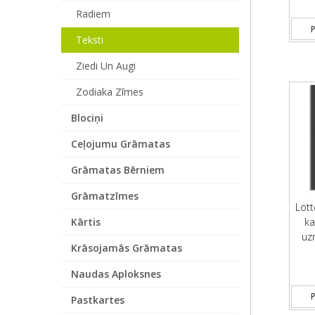
Radiem
P
Teksti
Ziedi Un Augi
Zodiaka Zīmes
Blociņi
Ceļojumu Grāmatas
Grāmatas Bērniem
Grāmatzīmes
Lott
ka
Kārtis
uzr
Krāsojamās Grāmatas
Naudas Aploksnes
P
Pastkartes