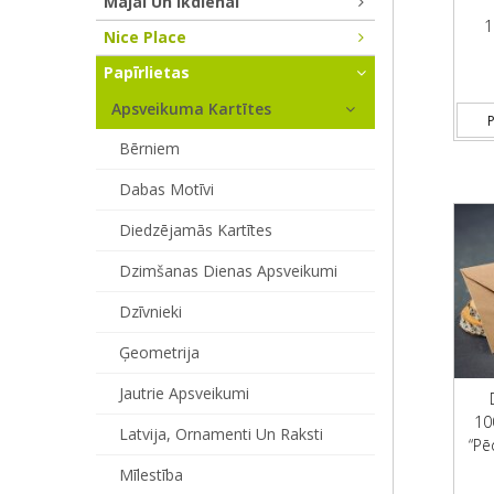
Mājai Un Ikdienai
1
Nice Place
Papīrlietas
Apsveikuma Kartītes
P
Bērniem
Dabas Motīvi
Diedzējamās Kartītes
Dzimšanas Dienas Apsveikumi
Dzīvnieki
Ģeometrija
Jautrie Apsveikumi
10
Latvija, Ornamenti Un Raksti
“Pēd
Mīlestība