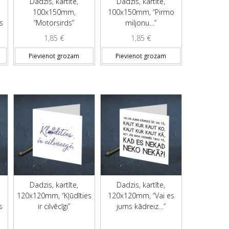
Dadzis, kartīte,
Dadzis, kartīte,
100x150mm,
100x150mm, “Pirmo
s
“Motorsirds”
miljonu…”
1,85
€
1,85
€
Pievienot grozam
Pievienot grozam
Dadzis, kartīte,
Dadzis, kartīte,
d
120x120mm, “Kļūdīties
120x120mm, “Vai es
s
ir cilvēcīgi”
jums kādreiz…”