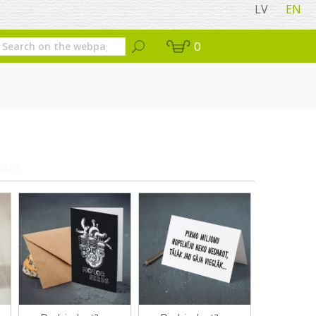
LV
EN
0
dzis