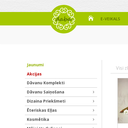
E-VEIKALS
Jaunumi
Visi z
Akcijas
Dāvanu Komplekti
Dāvanu Saiņošana
Dizaina Priekšmeti
Ēteriskas Eļļas
Kosmētika