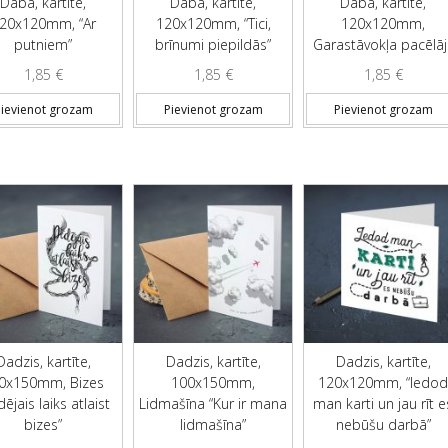
Daba, kartīte,
Daba, kartīte,
Daba, kartīte,
20x120mm, “Ar
120x120mm, “Tici,
120x120mm,
putniem”
brīnumi piepildās”
Garastāvokļa pacēlāj
1,85
€
1,85
€
1,85
€
ievienot grozam
Pievienot grozam
Pievienot grozam
Dadzis, kartīte,
Dadzis, kartīte,
Dadzis, kartīte,
0x150mm, Bizes
100x150mm,
120x120mm, “Iedo
ējais laiks atlaist
Lidmašīna “Kur ir mana
man karti un jau rīt e
bizes”
lidmašīna”
nebūšu darbā”