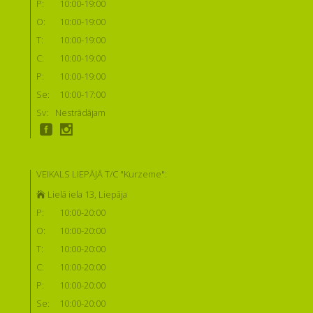
P:
10:00-19:00
O:
10:00-19:00
T:
10:00-19:00
C:
10:00-19:00
P:
10:00-19:00
Se:
10:00-17:00
Sv:
Nestrādājam
VEIKALS LIEPĀJĀ T/C "Kurzeme":
Lielā iela 13, Liepāja
P:
10:00-20:00
O:
10:00-20:00
T:
10:00-20:00
C:
10:00-20:00
P:
10:00-20:00
Se:
10:00-20:00