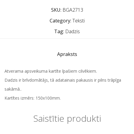
SKU:
BGA2713
Category:
Teksti
Tag:
Dadzis
Apraksts
Atverama apsveikuma kartīte īpašiem cilvēkiem.
Dadzis ir brīvdomātājs, tā adatainais pakausis ir pilns trāpīga
sakāmā..
Kartītes izmērs: 150x100mm.
Saistītie produkti