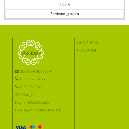
1,85
€
Pievienot grozam
LIETOŠANAS
NOTEIKUMI
dbdaba@dbdaba.lv
+371 26739266
+371 26136411
SIA "Kongs"
Reģ.nr 43603006320
PVN Reģ.nr LV43603006320