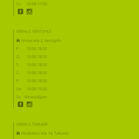
Sv:
10:00-17:00
VEIKALS VENTSPILĪ:
Annas iela 2, Ventspils
P:
10:00-18:30
O:
10:00-18:30
T:
10:00-18:30
C:
10:00-18:30
P:
10:00-18:30
Se:
10:00-15:00
Sv:
Nestrādājam
VEIKALS TUKUMĀ
Elizabetes iela 14, Tukums