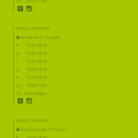
Sv:
10:00-17:00
VEIKALS VENTSPILĪ:
Annas iela 2, Ventspils
P:
10:00-18:30
O:
10:00-18:30
T:
10:00-18:30
C:
10:00-18:30
P:
10:00-18:30
Se:
10:00-15:00
Sv:
Nestrādājam
VEIKALS TUKUMĀ
Elizabetes iela 14, Tukums
P:
10:00-18:30