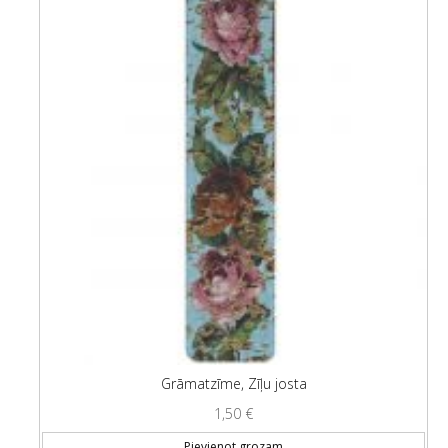
Grāmatzīme, Zīļu josta
1,50
€
Pievienot grozam