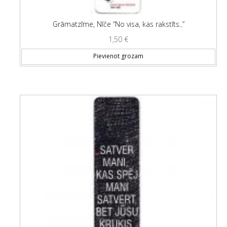
Grāmatzīme, Nīče “No visa, kas rakstīts..”
1,50
€
Pievienot grozam