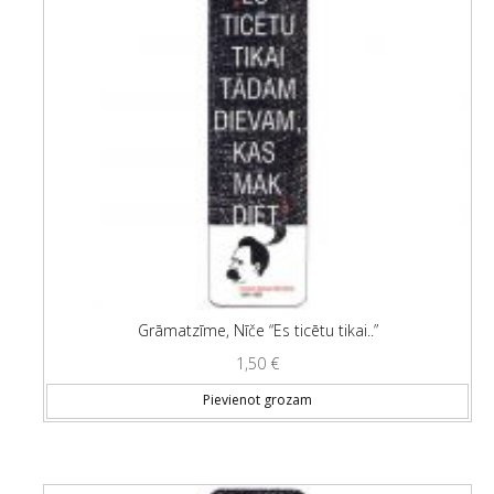
Grāmatzīme, Nīče “Es ticētu tikai..”
1,50
€
Pievienot grozam