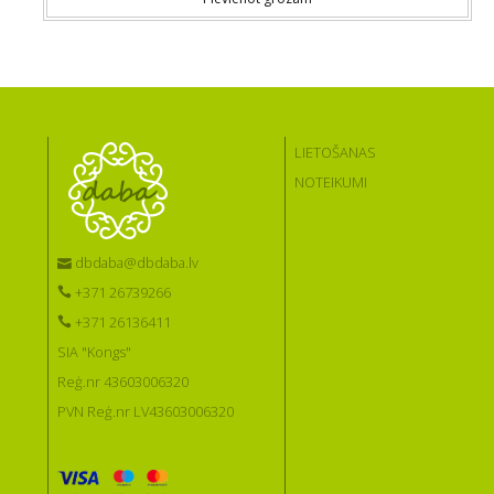
LIETOŠANAS
NOTEIKUMI
dbdaba@dbdaba.lv
+371 26739266
+371 26136411
SIA "Kongs"
Reģ.nr 43603006320
PVN Reģ.nr LV43603006320