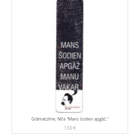
Grāmatzīme, Nīče “Mans šodien apgāž..”
1,50
€