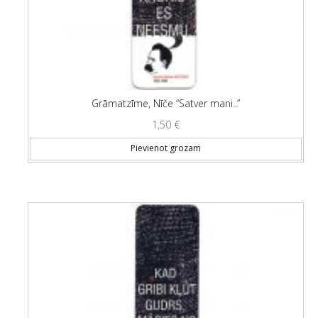
Grāmatzīme, Nīče “Satver mani..”
1,50
€
Pievienot grozam