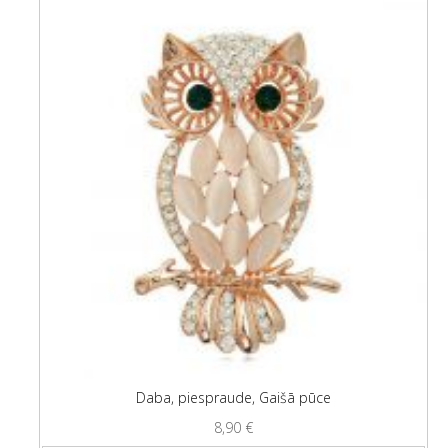
Daba, piespraude, Gaišā pūce
8,90
€