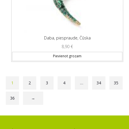
Daba, piespraude, Čūska
8,90
€
Pievienot grozam
1
2
3
4
…
34
35
36
→