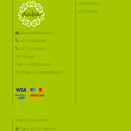
LIETOŠANAS
NOTEIKUMI
dbdaba@dbdaba.lv
+371 26739266
+371 26136411
SIA "Kongs"
Reģ.nr 43603006320
PVN Reģ.nr LV43603006320
VEIKALS VALMIERĀ:
Rīgas iela 30, Valmiera