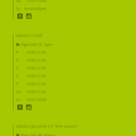
Se:
10:00-15:00
Sv:
Nestrādājam
VEIKALS OGRĒ:
Rīgas iela 23, Ogre
P:
10:00-21:00
O:
10:00-21:00
T:
10:00-21:00
C:
10:00-21:00
P:
10:00-21:00
Se:
10:00-21:00
Sv:
10:00-20:00
VEIKALS JELGAVĀ T/C "RAF Centrs":
Rīgas iela 48, Jelgava