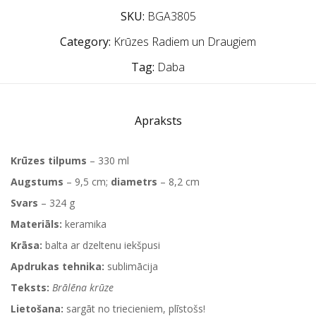
SKU:
BGA3805
Category:
Krūzes Radiem un Draugiem
Tag:
Daba
Apraksts
Krūzes tilpums
– 330 ml
Augstums
– 9,5 cm;
diametrs
– 8,2 cm
Svars
– 324 g
Materiāls:
keramika
Krāsa:
balta ar dzeltenu iekšpusi
Apdrukas tehnika:
sublimācija
Teksts:
Brālēna krūze
Lietošana:
sargāt no triecieniem, plīstošs!