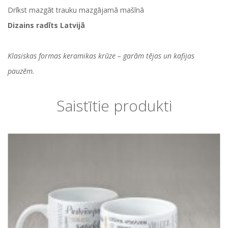
Drīkst mazgāt trauku mazgājamā mašīnā
Dizains radīts Latvijā
Klasiskas formas keramikas krūze – garām tējas un kafijas
pauzēm.
Saistītie produkti