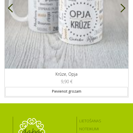
Krūze, Opja
9,90
€
Pievienot grozam
LIETOŠANAS
NOTEIKUMI