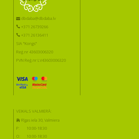
dbdaba@dbdaba.lv
+371 26739266
+371 26136411
SIA "Kongs"
Reģ.nr 43603006320
PVN Reģ.nr LV43603006320
VEIKALS VALMIERĀ:
Rīgas iela 30, Valmiera
P:
10:00-18:30
O:
10:00-18:30