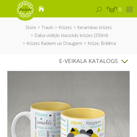
0
Store
Trauki
Krūzes
Keramikas krūzes
Daba vidējās klasiskās krūzes (330ml)
Krūzes Radiem un Draugiem
Krūze, Brālēna
E-VEIKALA KATALOGS