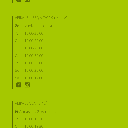
VEIKALS LIEPĀJĀ T/C "Kurzeme":
Lielā iela 13, Liepāja
P:
10:00-20:00
O:
10:00-20:00
T:
10:00-20:00
C:
10:00-20:00
P:
10:00-20:00
Se:
10:00-20:00
Sv:
10:00-17:00
VEIKALS VENTSPILĪ:
Annas iela 2, Ventspils
P:
10:00-18:30
O:
10:00-18:30